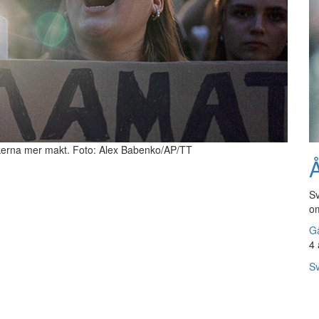
tikerna mer makt. Foto: Alex Babenko/AP/TT
Å
Sv
om
Gå
4 
Sv