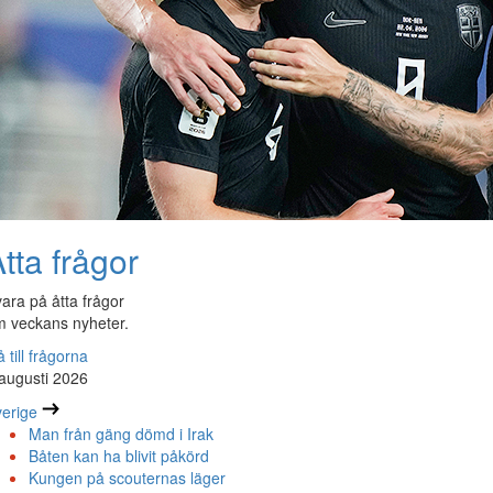
tta frågor
ara på åtta frågor
 veckans nyheter.
 till frågorna
augusti 2026
erige
Man från gäng dömd i Irak
Båten kan ha blivit påkörd
Kungen på scouternas läger