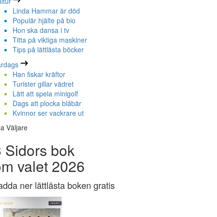
ltur
Linda Hammar är död
Populär hjälte på bio
Hon ska dansa i tv
Titta på viktiga maskiner
Tips på lättlästa böcker
ardags
Han fiskar kräftor
Turister gillar vädret
Lätt att spela minigolf
Dags att plocka blåbär
Kvinnor ser vackrare ut
la Väljare
 Sidors bok
om valet 2026
adda ner lättlästa boken gratis