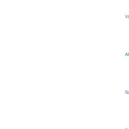
Vä
Al
Sp