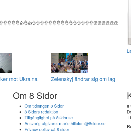
👌👌👌👌👌👍👌👍👌👌👌👌👌👌👌👌👌👌👌👌👌👌👌👏👏👏👏👏👏
L
cker mot Ukraina
Zelenskyj ändrar sig om lag
Om 8 Sidor
Om tidningen 8 Sidor
8 
8 Sidors redaktion
D
Tillgänglighet på 8sidor.se
1
Ansvarig utgivare:
marie.hillblom@8sidor.se
R
Privacy policy på 8 sidor