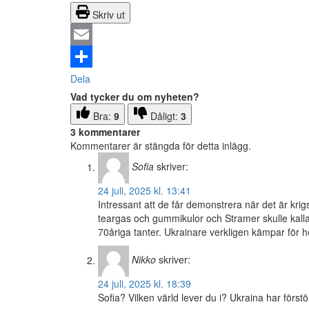
Skriv ut
Email
Dela
Vad tycker du om nyheten?
Bra:
9
Dåligt:
3
3 kommentarer
Kommentarer är stängda för detta inlägg.
Sofia
skriver:
24 juli, 2025 kl. 13:41
Intressant att de får demonstrera när det är kri
teargas och gummikulor och Stramer skulle kall
70åriga tanter. Ukrainare verkligen kämpar för h
Nikko
skriver:
24 juli, 2025 kl. 18:39
Sofia? Vilken värld lever du i? Ukraina har först