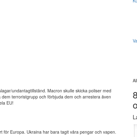
Ku
V
Al
gslagar/undantagtillstånd. Macron skulle skicka poliser med
8
a dem terroristgrupp och förbjuda dem och arrestera även
ela EU!
L
ört för Europa. Ukraina har bara tagit våra pengar och vapen.