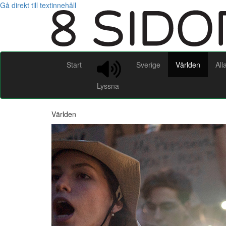
Gå direkt till textinnehåll
Start
Sverige
Världen
All
Lyssna
Världen