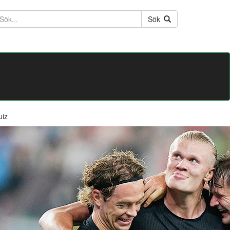
ktext
Sök
uiz