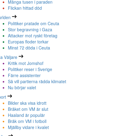
Många tusen i paraden
Flickan hittad död
rlden
Politiker pratade om Ceuta
Stor begravning i Gaza
Attacker mot ryskt företag
Europas floder torkar
Minst 72 döda i Ceuta
la Väljare
Kritik mot Jomshof
Politiker reser i Sverige
Färre assistenter
Så vill partierna rädda klimatet
Nu börjar valet
ort
Bilder ska visa idrott
Bråket om VM är slut
Haaland är populär
Bråk om VM i fotboll
Mjällby vidare i kvalet