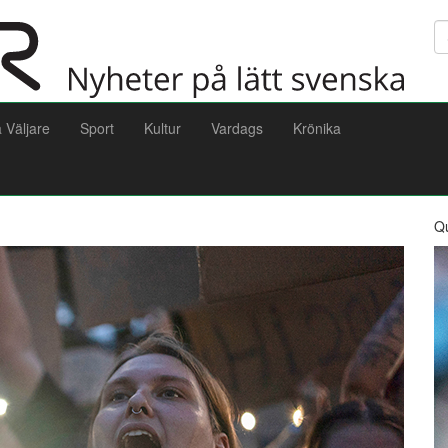
Sö
a Väljare
Sport
Kultur
Vardags
Krönika
Q