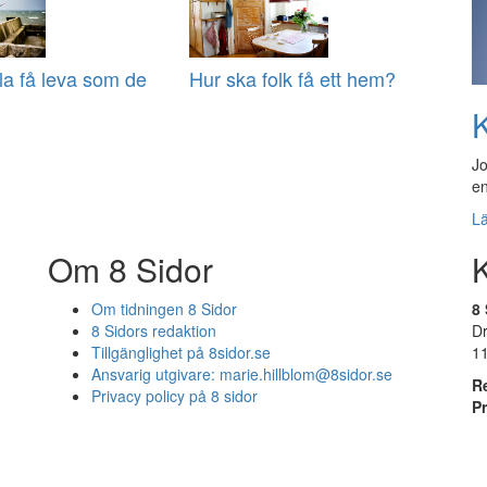
lla få leva som de
Hur ska folk få ett hem?
K
Jo
en
L
Om 8 Sidor
Om tidningen 8 Sidor
8 
8 Sidors redaktion
D
Tillgänglighet på 8sidor.se
1
Ansvarig utgivare:
marie.hillblom@8sidor.se
R
Privacy policy på 8 sidor
P