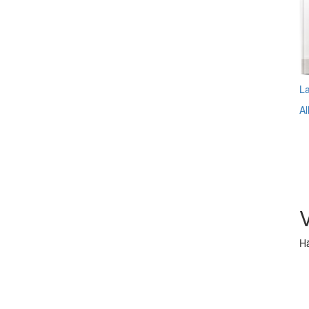
L
Al
V
Hä