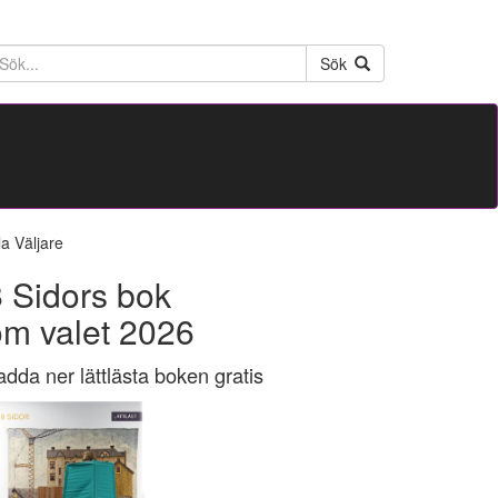
ktext
Sök
la Väljare
 Sidors bok
om valet 2026
adda ner lättlästa boken gratis