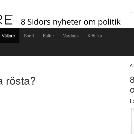
Sö
a Väljare
Sport
Kultur
Vardags
Krönika
Al
a rösta?
8
L