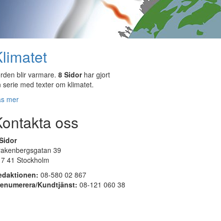
limatet
rden blir varmare.
8 Sidor
har gjort
 serie med texter om klimatet.
äs mer
Kontakta oss
Sidor
rakenbergsgatan 39
17 41 Stockholm
edaktionen:
08-580 02 867
renumerera/Kundtjänst:
08-121 060 38