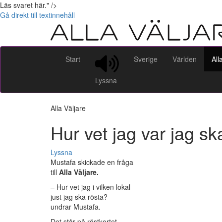
Läs svaret här." />
Gå direkt till textinnehåll
Start
Sverige
Världen
All
Lyssna
Alla Väljare
Hur vet jag var jag sk
Lyssna
Mustafa skickade en fråga
till
Alla Väljare.
– Hur vet jag i vilken lokal
just jag ska rösta?
undrar Mustafa.
Det står på röstkortet