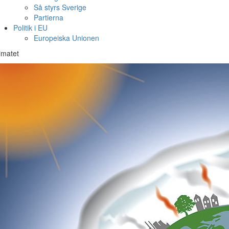
Så styrs Sverige
Partierna
Politik i EU
Europeiska Unionen
imatet