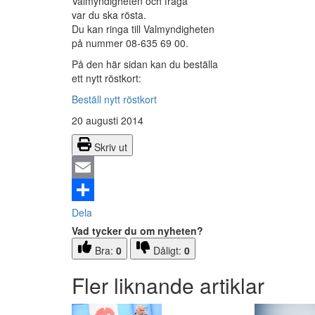
Valmyndigheten och fråga
var du ska rösta.
Du kan ringa till Valmyndigheten
på nummer 08-635 69 00.
På den här sidan kan du beställa
ett nytt röstkort:
Beställ nytt röstkort
20 augusti 2014
Skriv ut
Email
Dela
Vad tycker du om nyheten?
Bra:
0
Dåligt:
0
Fler liknande artiklar