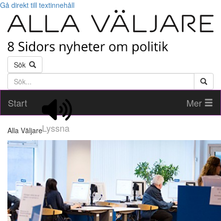
Gå direkt till textinnehåll
Sök
Söktext
Start
Mer
Lyssna
Alla Väljare