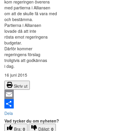
kom regeringen överens
med partierna i Alliansen
om att de skulle få vara med
och bestämma.
Partierna i Alliansen
lovade då att inte
rösta emot regeringens
budgetar.
Därför kommer
regeringens förslag
troligtvis att godkännas
i dag.
16 juni 2015
Skriv ut
Email
Dela
Vad tycker du om nyheten?
Bra:
0
Dåligt:
0