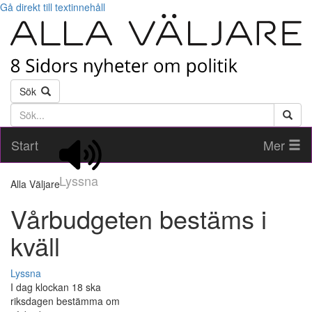
Gå direkt till textinnehåll
Sök
Söktext
Start
Mer
Lyssna
Alla Väljare
Vårbudgeten bestäms i
kväll
Lyssna
I dag klockan 18 ska
riksdagen bestämma om