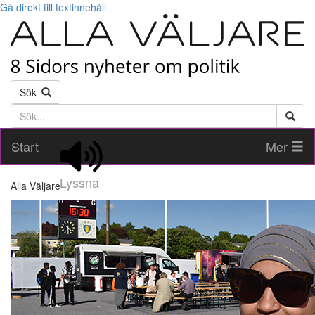
Gå direkt till textinnehåll
Sök
Söktext
Start
Mer
Lyssna
Alla Väljare