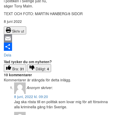
i politiken i Sverige just nu,
säger Tony Malm.
TEXT OCH FOTO: MARTIN HANBERG/8 SIDOR
8 juni 2022
Skriv ut
Email
Dela
Vad tycker du om nyheten?
Bra:
31
Dåligt:
4
10 kommentarer
Kommentarer är stängda för detta inlägg.
Anonym
skriver:
8 juni, 2022 kl. 09:20
Jag ska rösta till en politisk som lovar mig för att försvinna
alla kriminella gäng från Sverige.