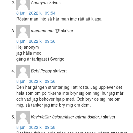
Anonym
skriver:
8 juni, 2022 kl. 09:54
Röstar man inte så här man inte rätt att klaga
mamma mu 🐮
skriver:
8 juni, 2022 kl. 09:56
Hej anonym
jag hålla med
gäng är farligast i Sverige
Bebi Peggy
skriver:
8 juni, 2022 kl. 09:56
Den här gången struntar jag i att rösta. Jag upplever det
hela som om politikerna inte bryr sig om mig, hur jag mår
och vad jag behöver hjälp med. Och bryr de sig inte om
mig, så tänker jag inte bry mig om dem.
Kevin/gillar 8sidor/läser gärna 8sidor:)
skriver:
8 juni, 2022 kl. 09:58
Det låter dubbel hela tiden och dem säger: någon tittar mot