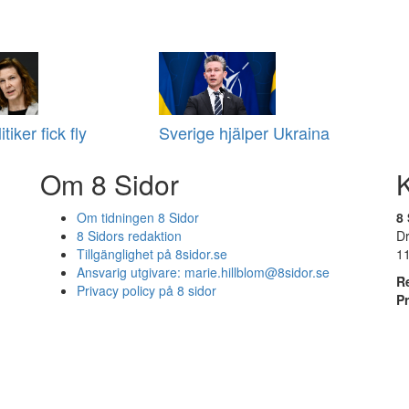
tiker fick fly
Sverige hjälper Ukraina
Om 8 Sidor
Om tidningen 8 Sidor
8 
8 Sidors redaktion
D
Tillgänglighet på 8sidor.se
1
Ansvarig utgivare:
marie.hillblom@8sidor.se
R
Privacy policy på 8 sidor
P