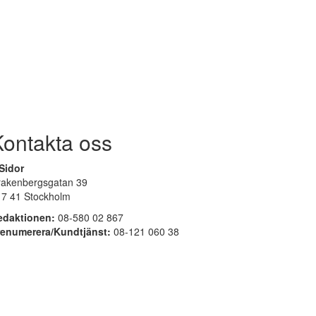
Kontakta oss
Sidor
rakenbergsgatan 39
17 41 Stockholm
edaktionen:
08-580 02 867
renumerera/Kundtjänst:
08-121 060 38