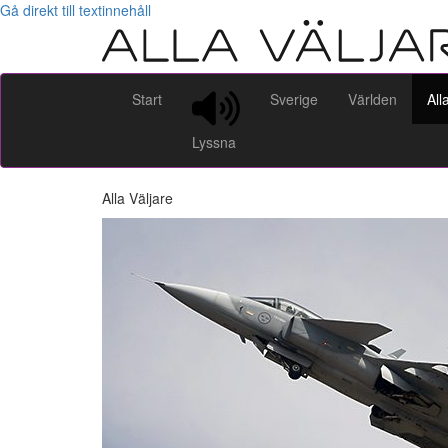
Gå direkt till textinnehåll
Start
Sverige
Världen
All
Lyssna
Alla Väljare