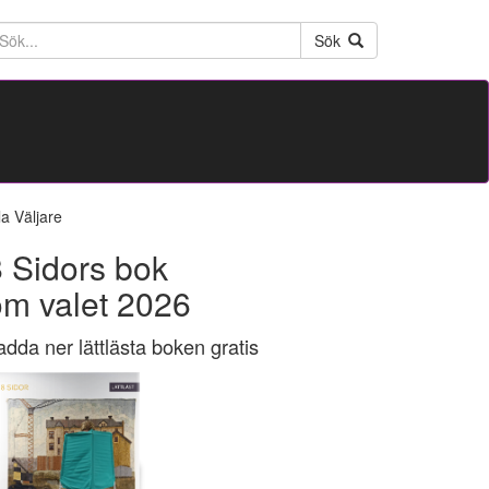
ktext
Sök
la Väljare
 Sidors bok
om valet 2026
adda ner lättlästa boken gratis