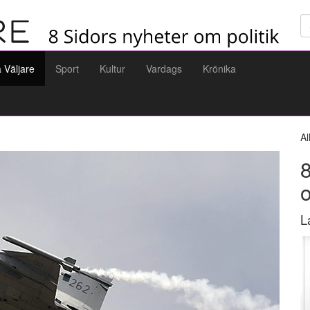
Sö
a Väljare
Sport
Kultur
Vardags
Krönika
Al
8
L