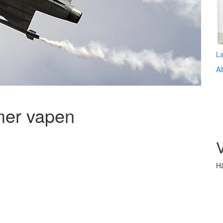
L
Al
mer vapen
V
Hä