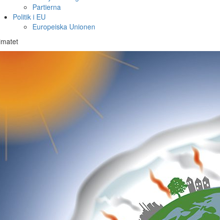
Partierna
Politik i EU
Europeiska Unionen
imatet