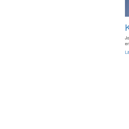
K
Jo
en
L