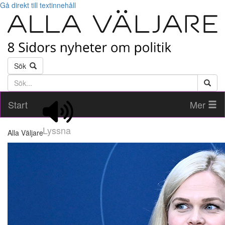
Gå direkt till textinnehåll
Sök
Söktext
Start
Mer
Lyssna
Alla Väljare