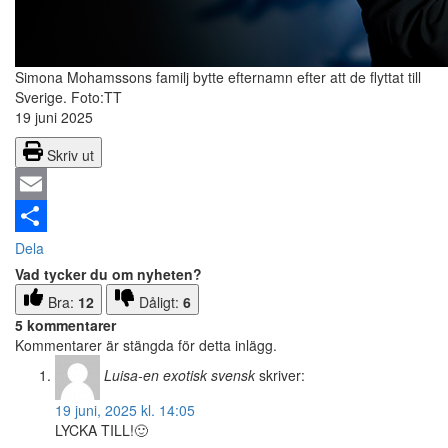
Simona Mohamssons familj bytte efternamn efter att de flyttat till
Sverige. Foto:TT
19 juni 2025
Skriv ut
Email
Dela
Vad tycker du om nyheten?
Bra:
12
Dåligt:
6
5 kommentarer
Kommentarer är stängda för detta inlägg.
Luisa-en exotisk svensk
skriver:
19 juni, 2025 kl. 14:05
LYCKA TILL!🙂