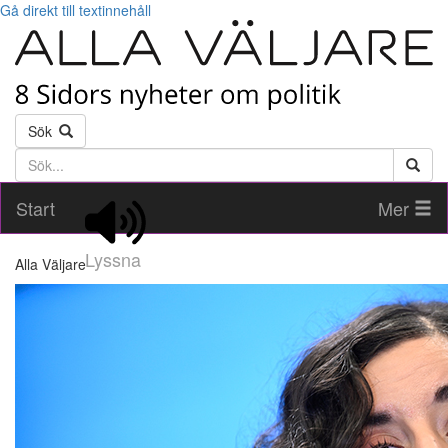
Gå direkt till textinnehåll
Sök
Söktext
Start
Mer
Lyssna
Alla Väljare