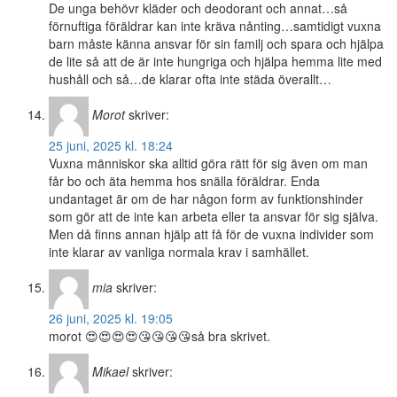
De unga behövr kläder och deodorant och annat…så
förnuftiga föräldrar kan inte kräva nånting…samtidigt vuxna
barn måste känna ansvar för sin familj och spara och hjälpa
de lite så att de är inte hungriga och hjälpa hemma lite med
hushåll och så…de klarar ofta inte städa överallt…
Morot
skriver:
25 juni, 2025 kl. 18:24
Vuxna människor ska alltid göra rätt för sig även om man
får bo och äta hemma hos snälla föräldrar. Enda
undantaget är om de har någon form av funktionshinder
som gör att de inte kan arbeta eller ta ansvar för sig själva.
Men då finns annan hjälp att få för de vuxna individer som
inte klarar av vanliga normala krav i samhället.
mia
skriver:
26 juni, 2025 kl. 19:05
morot 😍😍😍😍😘😘😘😘så bra skrivet.
Mikael
skriver: