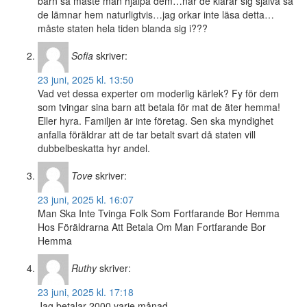
barn så måste man hjälpa dem…när de klarar sig själva så
de lämnar hem naturligtvis…jag orkar inte läsa detta…
måste staten hela tiden blanda sig i???
Sofia
skriver:
23 juni, 2025 kl. 13:50
Vad vet dessa experter om moderlig kärlek? Fy för dem
som tvingar sina barn att betala för mat de äter hemma!
Eller hyra. Familjen är inte företag. Sen ska myndighet
anfalla föräldrar att de tar betalt svart då staten vill
dubbelbeskatta hyr andel.
Tove
skriver:
23 juni, 2025 kl. 16:07
Man Ska Inte Tvinga Folk Som Fortfarande Bor Hemma
Hos Föräldrarna Att Betala Om Man Fortfarande Bor
Hemma
Ruthy
skriver:
23 juni, 2025 kl. 17:18
Jag betalar 2000 varje månad