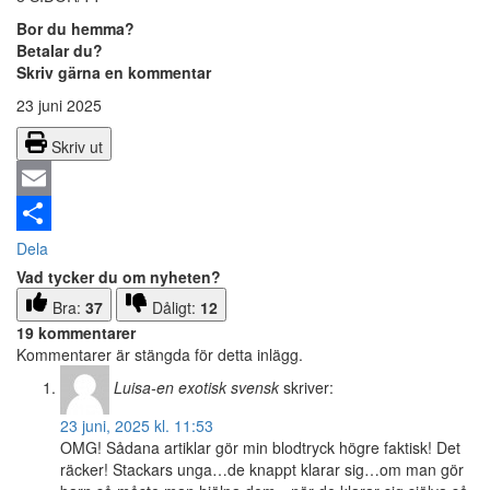
Bor du hemma?
Betalar du?
Skriv gärna en kommentar
23 juni 2025
Skriv ut
Email
Dela
Vad tycker du om nyheten?
Bra:
37
Dåligt:
12
19 kommentarer
Kommentarer är stängda för detta inlägg.
Luisa-en exotisk svensk
skriver:
23 juni, 2025 kl. 11:53
OMG! Sådana artiklar gör min blodtryck högre faktisk! Det
räcker! Stackars unga…de knappt klarar sig…om man gör