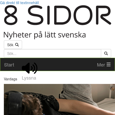
Gå direkt till textinnehåll
Sök
Söktext
Start
Mer
Lyssna
Vardags