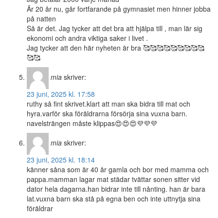
Är 20 år nu, går fortfarande på gymnasiet men hinner jobba
på natten
Så är det. Jag tycker att det bra att hjälpa till , man lär sig
ekonomi och andra viktiga saker i livet .
Jag tycker att den här nyheten är bra 🥰🥰🥰🥰🥰🥰🥰🥰🥰
🥰🥰
mia
skriver:
23 juni, 2025 kl. 17:58
ruthy så fint skrivet.klart att man ska bidra till mat och
hyra.varför ska föräldrarna försörja sina vuxna barn.
navelsträngen måste klippas😍😍😍💜💜💜
mia
skriver:
23 juni, 2025 kl. 18:14
känner såna som är 40 år gamla och bor med mamma och
pappa.mamman lagar mat städar tvättar sonen sitter vid
dator hela dagarna.han bidrar inte till nånting. han är bara
lat.vuxna barn ska stå på egna ben och inte uttnytja sina
föräldrar