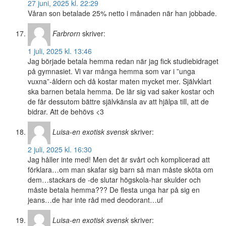
27 juni, 2025 kl. 22:29
Våran son betalade 25% netto i månaden när han jobbade.
Farbrorn
skriver:
1 juli, 2025 kl. 13:46
Jag började betala hemma redan när jag fick studiebidraget
på gymnasiet. Vi var många hemma som var i ”unga
vuxna”-åldern och då kostar maten mycket mer. Självklart
ska barnen betala hemma. De lär sig vad saker kostar och
de får dessutom bättre självkänsla av att hjälpa till, att de
bidrar. Att de behövs <3
Luisa-en exotisk svensk
skriver:
2 juli, 2025 kl. 16:30
Jag håller inte med! Men det är svårt och komplicerad att
förklara…om man skafar sig barn så man måste sköta om
dem…stackars de -de slutar högskola-har skulder och
måste betala hemma??? De flesta unga har på sig en
jeans…de har inte råd med deodorant…uf
Luisa-en exotisk svensk
skriver: