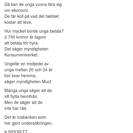
Då kan de unga vuxna lära sig
om ekonomi.
De får koll på vad det faktiskt
kostar att leva.
Hur mycket borde unga betala?
2 750 kronor är lagom
att betala för hyra.
Det säger myndigheten
Konsumentverket.
Ungefär en tredjedel av
unga mellan 20 och 24 år
bor kvar hemma,
säger myndigheten Mucf.
Många unga säger att de
vill flytta hemifrån.
Men de säger att de
inte har råd.
Det är Icabanken som
har gjort undersökningen.
8 SIDOR/TT