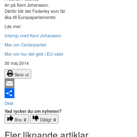
än på Kent Johansson.
Därför blir det Federley som får
åka till Europaparlamentet.
Läs mer:
Intervju med Kent Johansson
Mer om Centerpartiet
Mer om hur det gick i EU-valet
30 maj 2014
Skriv ut
Email
Dela
Vad tycker du om nyheten?
Bra:
0
Dåligt:
0
Fler liknande artiklar