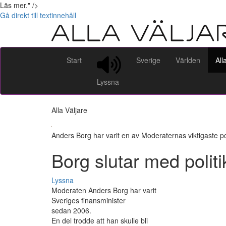
Läs mer." />
Gå direkt till textinnehåll
Start
Sverige
Världen
All
Lyssna
Alla Väljare
Anders Borg har varit en av Moderaternas viktigaste pol
Borg slutar med politi
Lyssna
Moderaten Anders Borg har varit
Sveriges finansminister
sedan 2006.
En del trodde att han skulle bli