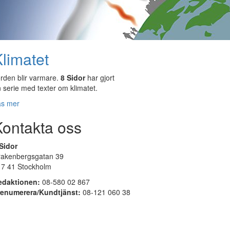
limatet
rden blir varmare.
8 Sidor
har gjort
 serie med texter om klimatet.
äs mer
Kontakta oss
Sidor
rakenbergsgatan 39
17 41 Stockholm
edaktionen:
08-580 02 867
renumerera/Kundtjänst:
08-121 060 38