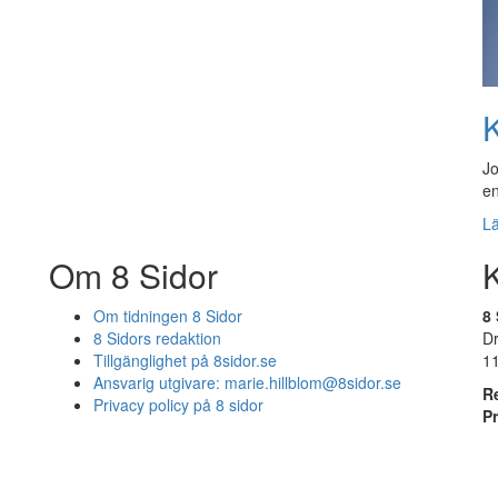
K
Jo
en
L
Om 8 Sidor
Om tidningen 8 Sidor
8 
8 Sidors redaktion
D
Tillgänglighet på 8sidor.se
1
Ansvarig utgivare:
marie.hillblom@8sidor.se
R
Privacy policy på 8 sidor
P