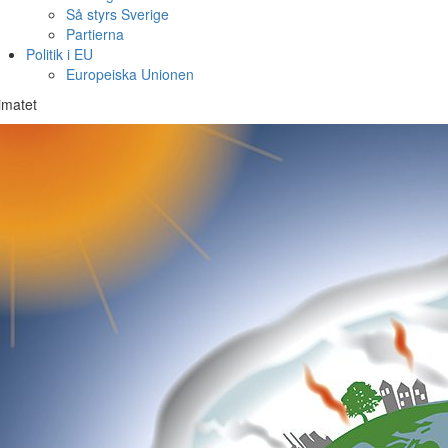
Så styrs Sverige
Partierna
Politik i EU
Europeiska Unionen
imatet