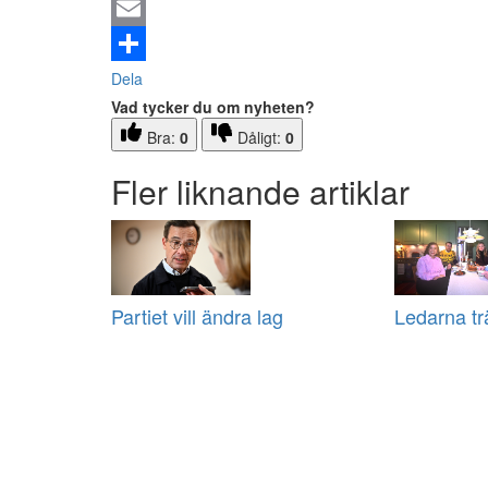
Email
Dela
Vad tycker du om nyheten?
Bra:
0
Dåligt:
0
Fler liknande artiklar
Partiet vill ändra lag
Ledarna tr