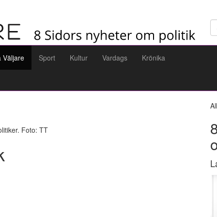
Sö
a Väljare
Sport
Kultur
Vardags
Krönika
Al
8
itiker. Foto: TT
k
L