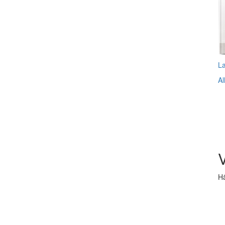
L
Al
V
Hä