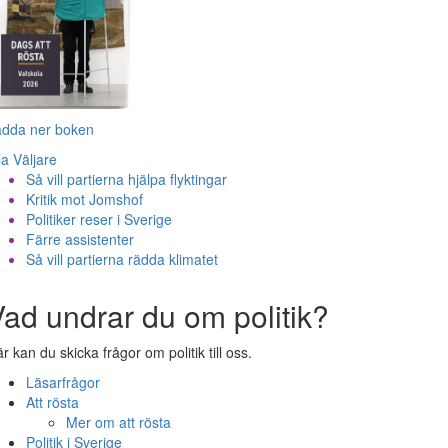
adda ner boken
la Väljare
Så vill partierna hjälpa flyktingar
Kritik mot Jomshof
Politiker reser i Sverige
Färre assistenter
Så vill partierna rädda klimatet
ad undrar du om politik?
r kan du skicka frågor om politik till oss.
Läsarfrågor
Att rösta
Mer om att rösta
Politik i Sverige