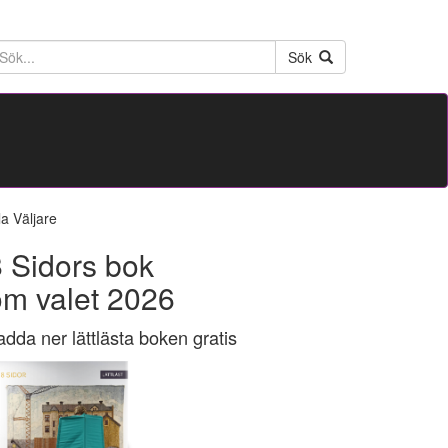
ktext
Sök
la Väljare
 Sidors bok
om valet 2026
adda ner lättlästa boken gratis