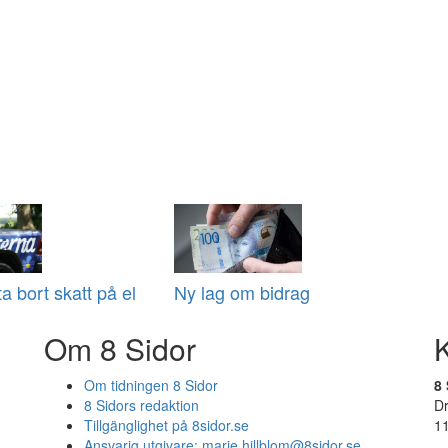
 ta bort skatt på el
Ny lag om bidrag
Om 8 Sidor
Om tidningen 8 Sidor
8 
8 Sidors redaktion
D
Tillgänglighet på 8sidor.se
1
Ansvarig utgivare:
marie.hillblom@8sidor.se