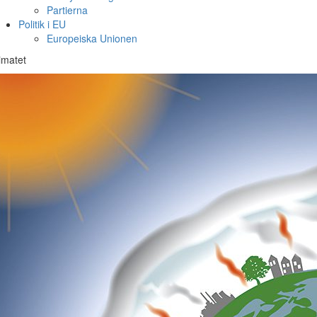
Partierna
Politik i EU
Europeiska Unionen
imatet