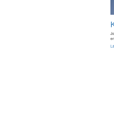
K
Jo
en
L