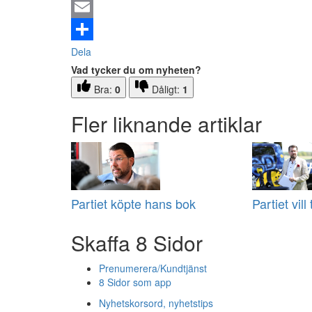
Email
Dela
Vad tycker du om nyheten?
Bra:
0
Dåligt:
1
Fler liknande artiklar
Partiet köpte hans bok
Partiet vill
Skaffa 8 Sidor
Prenumerera/Kundtjänst
8 Sidor som app
Nyhetskorsord, nyhetstips