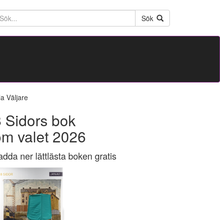
ktext
Sök
la Väljare
 Sidors bok
om valet 2026
adda ner lättlästa boken gratis