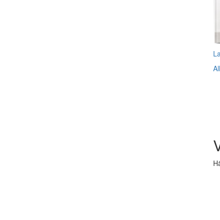
L
Al
V
Hä