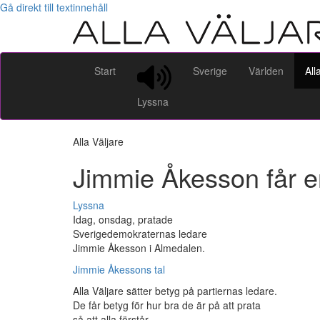
Gå direkt till textinnehåll
Start
Sverige
Världen
All
Lyssna
Alla Väljare
Jimmie Åkesson får en
Lyssna
Idag, onsdag, pratade
Sverigedemokraternas ledare
Jimmie Åkesson i Almedalen.
Jimmie Åkessons tal
Alla Väljare sätter betyg på partiernas ledare.
De får betyg för hur bra de är på att prata
så att alla förstår.