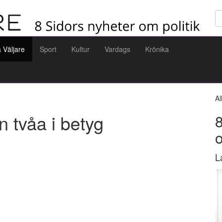
Sö
a Väljare
Sport
Kultur
Vardags
Krönika
Al
 tvåa i betyg
8
L