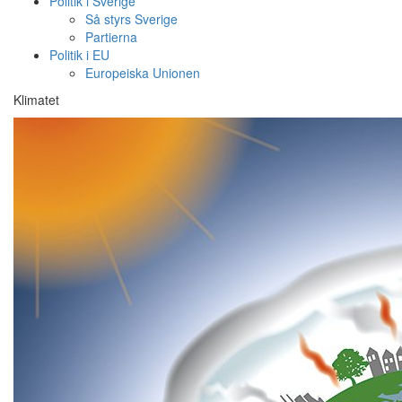
Politik i Sverige
Så styrs Sverige
Partierna
Politik i EU
Europeiska Unionen
Klimatet