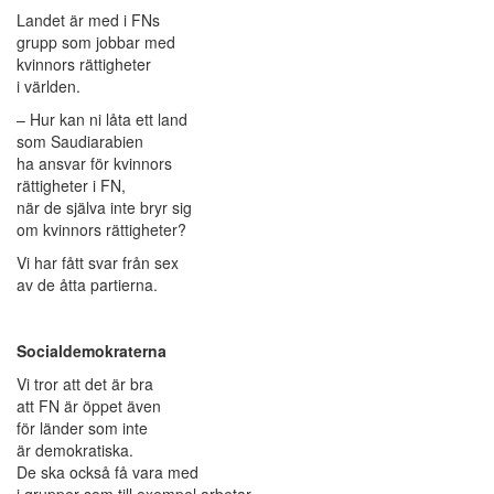
Landet är med i FNs
grupp som jobbar med
kvinnors rättigheter
i världen.
– Hur kan ni låta ett land
som Saudiarabien
ha ansvar för kvinnors
rättigheter i FN,
när de själva inte bryr sig
om kvinnors rättigheter?
Vi har fått svar från sex
av de åtta partierna.
Socialdemokraterna
Vi tror att det är bra
att FN är öppet även
för länder som inte
är demokratiska.
De ska också få vara med
i grupper som till exempel arbetar