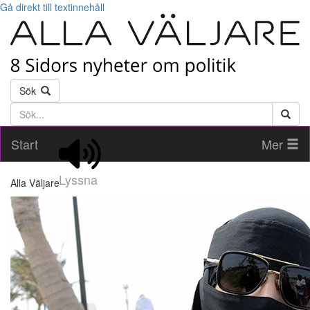
Gå direkt till textinnehåll
Sök
Söktext
Start
Mer
Lyssna
Alla Väljare