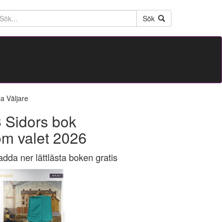
ktext
Sök
la Väljare
 Sidors bok
om valet 2026
adda ner lättlästa boken gratis