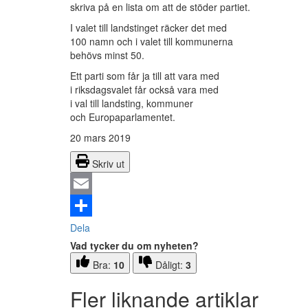
skriva på en lista om att de stöder partiet.
I valet till landstinget räcker det med
100 namn och i valet till kommunerna
behövs minst 50.
Ett parti som får ja till att vara med
i riksdagsvalet får också vara med
i val till landsting, kommuner
och Europaparlamentet.
20 mars 2019
Skriv ut
Email
Dela
Vad tycker du om nyheten?
Bra:
10
Dåligt:
3
Fler liknande artiklar