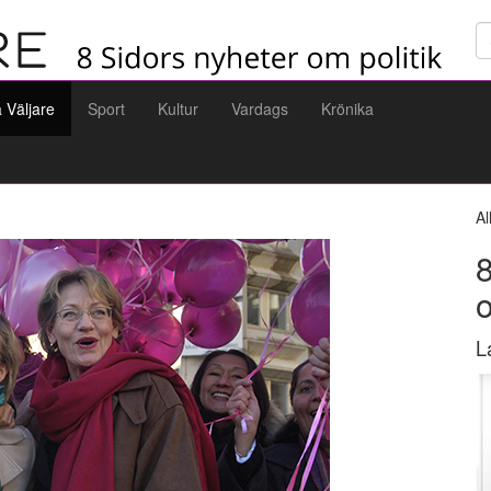
Sö
a Väljare
Sport
Kultur
Vardags
Krönika
Al
8
L