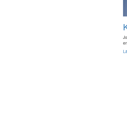
K
Jo
en
L