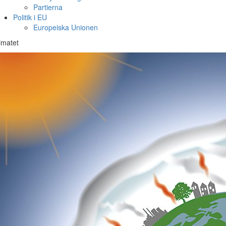
Partierna
Politik i EU
Europeiska Unionen
imatet