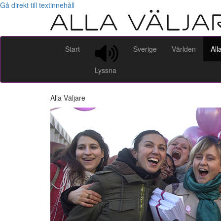
Gå direkt till textinnehåll
Start
Sverige
Världen
All
Lyssna
Alla Väljare