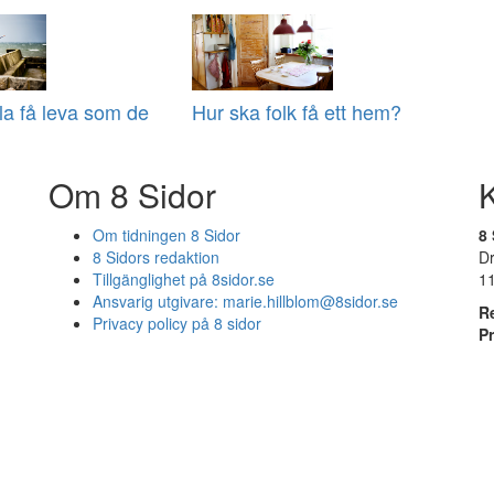
lla få leva som de
Hur ska folk få ett hem?
Om 8 Sidor
Om tidningen 8 Sidor
8 
8 Sidors redaktion
D
Tillgänglighet på 8sidor.se
1
Ansvarig utgivare:
marie.hillblom@8sidor.se
R
Privacy policy på 8 sidor
P