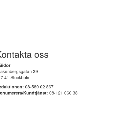
Kontakta oss
Sidor
rakenbergsgatan 39
17 41 Stockholm
edaktionen:
08-580 02 867
renumerera/Kundtjänst:
08-121 060 38