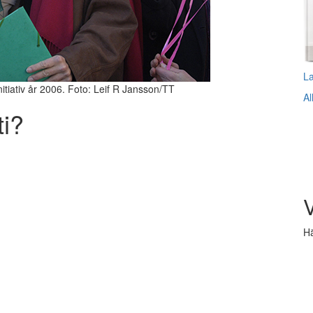
L
nitiativ år 2006. Foto: Leif R Jansson/TT
Al
ti?
V
Hä