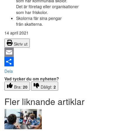
som har kommunala skolor.
Det är företag eller organisationer
som har friskolor.
Skolorna får sina pengar
från skatterna.
14 april 2021
Skriv ut
Email
Dela
Vad tycker du om nyheten?
Bra:
20
Dåligt:
2
Fler liknande artiklar