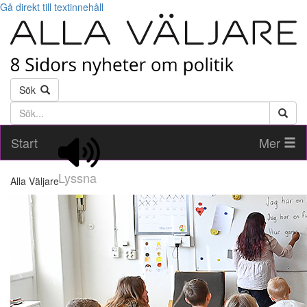
Gå direkt till textinnehåll
Sök
Söktext
Start
Mer
Lyssna
Alla Väljare