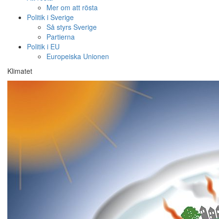
Mer om att rösta
Politik i Sverige
Så styrs Sverige
Partierna
Politik i EU
Europeiska Unionen
Klimatet