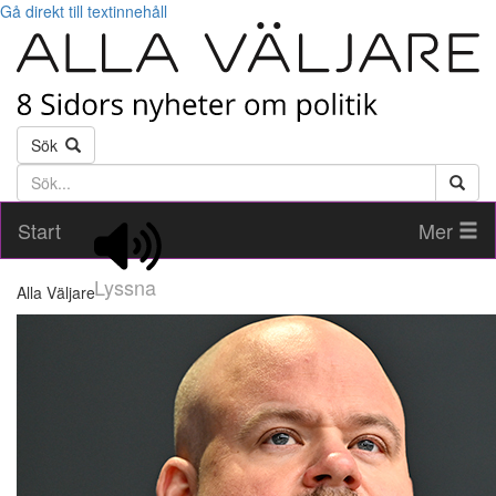
Gå direkt till textinnehåll
Sök
Söktext
Start
Mer
Lyssna
Alla Väljare