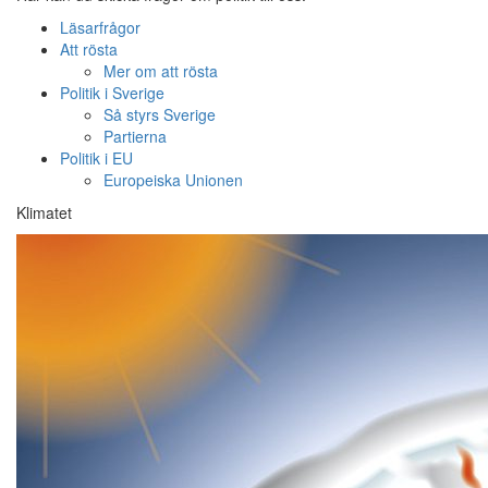
Läsarfrågor
Att rösta
Mer om att rösta
Politik i Sverige
Så styrs Sverige
Partierna
Politik i EU
Europeiska Unionen
Klimatet