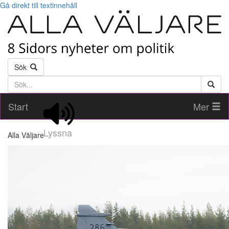
Gå direkt till textinnehåll
Sök
Söktext
Start
Mer
Lyssna
Alla Väljare