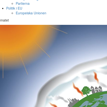
Partierna
Politik i EU
Europeiska Unionen
imatet