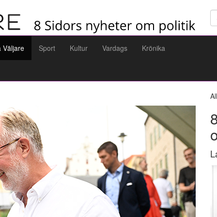
Sö
a Väljare
Sport
Kultur
Vardags
Krönika
Al
8
L