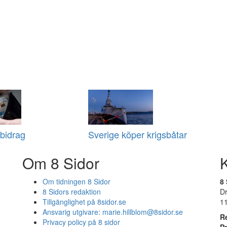
bidrag
Sverige köper krigsbåtar
Om 8 Sidor
Om tidningen 8 Sidor
8 
8 Sidors redaktion
D
Tillgänglighet på 8sidor.se
1
Ansvarig utgivare:
marie.hillblom@8sidor.se
R
Privacy policy på 8 sidor
P