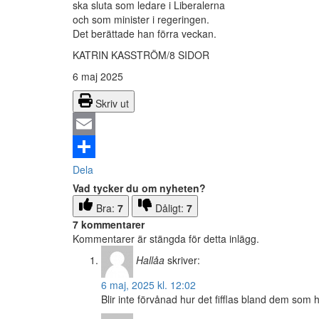
ska sluta som ledare i Liberalerna
och som minister i regeringen.
Det berättade han förra veckan.
KATRIN KASSTRÖM/8 SIDOR
6 maj 2025
Skriv ut
Email
Dela
Vad tycker du om nyheten?
Bra:
7
Dåligt:
7
7 kommentarer
Kommentarer är stängda för detta inlägg.
Hallåa
skriver:
6 maj, 2025 kl. 12:02
Blir inte förvånad hur det fifflas bland dem som 