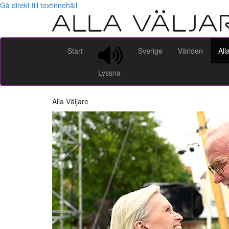
Gå direkt till textinnehåll
Start
Sverige
Världen
All
Lyssna
Alla Väljare