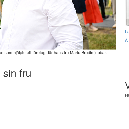
L
Al
n som hjälpte ett företag där hans fru Marie Brodin jobbar.
sin fru
V
Hä