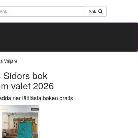
ktext
Sök
la Väljare
 Sidors bok
om valet 2026
adda ner lättlästa boken gratis