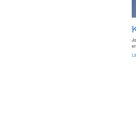
K
Jo
en
L