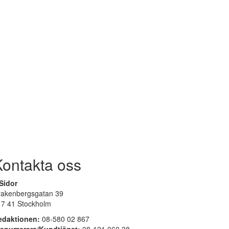
Kontakta oss
Sidor
rakenbergsgatan 39
17 41 Stockholm
edaktionen:
08-580 02 867
renumerera/Kundtjänst:
08-121 060 38