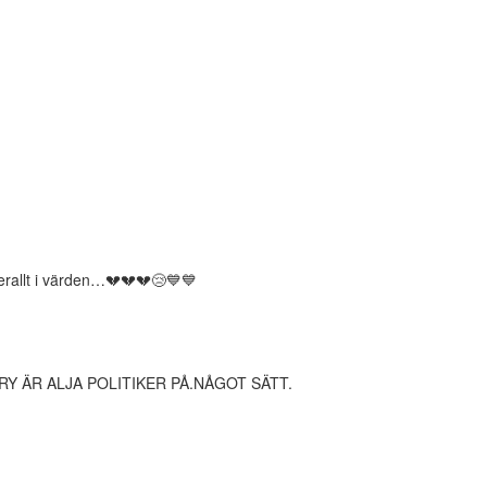
verallt i värden…💔💔💔😢💙💙
Y ÄR ALJA POLITIKER PÅ.NÅGOT SÄTT.