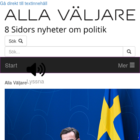
Gå direkt till textinnehåll
Sök
Söktext
Start
Mer
Lyssna
Alla Väljare