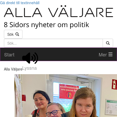
Gå direkt till textinnehåll
Sök
Söktext
Start
Mer
Lyssna
Alla Väljare