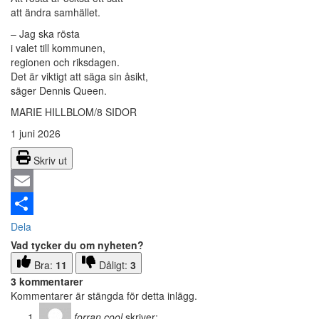
att ändra samhället.
– Jag ska rösta
i valet till kommunen,
regionen och riksdagen.
Det är viktigt att säga sin åsikt,
säger Dennis Queen.
MARIE HILLBLOM/8 SIDOR
1 juni 2026
Skriv ut
Email
Dela
Vad tycker du om nyheten?
Bra:
11
Dåligt:
3
3 kommentarer
Kommentarer är stängda för detta inlägg.
forran cool
skriver: