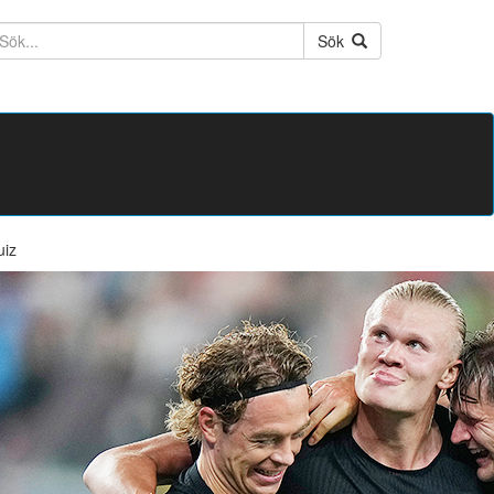
ktext
Sök
uiz