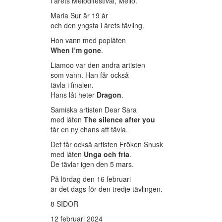
i årets Melodifestival, Mello.
Maria Sur är 19 år
och den yngsta i årets tävling.
Hon vann med poplåten
When I’m gone
.
Liamoo var den andra artisten
som vann. Han får också
tävla i finalen.
Hans låt heter
Dragon
.
Samiska artisten Dear Sara
med låten
The silence after you
får en ny chans att tävla.
Det får också artisten Fröken Snusk
med låten
Unga och fria
.
De tävlar igen den 5 mars.
På lördag den 16 februari
är det dags för den tredje tävlingen.
8 SIDOR
12 februari 2024