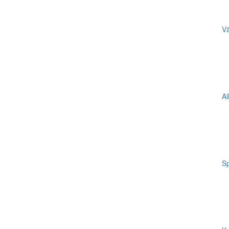
Vä
Al
Sp