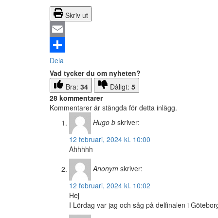
Skriv ut
Email
Dela
Vad tycker du om nyheten?
Bra:
34
Dåligt:
5
28 kommentarer
Kommentarer är stängda för detta inlägg.
Hugo b
skriver:
12 februari, 2024 kl. 10:00
Ahhhhh
Anonym
skriver:
12 februari, 2024 kl. 10:02
Hej
I Lördag var jag och såg på delfinalen i Götebor