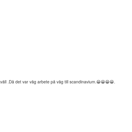
skväll .Då det var väg arbete på väg till scandinavium.😀😀😀😀.