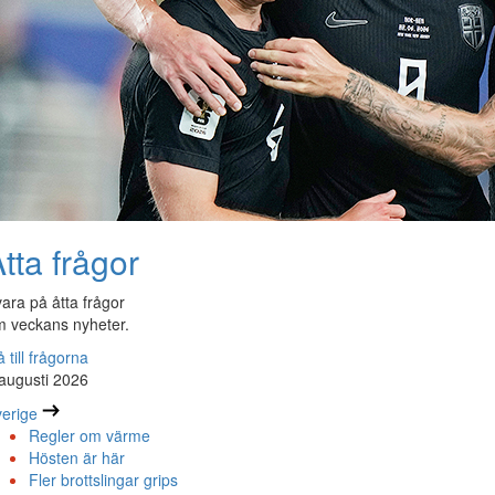
tta frågor
ara på åtta frågor
 veckans nyheter.
 till frågorna
augusti 2026
erige
Regler om värme
Hösten är här
Fler brottslingar grips