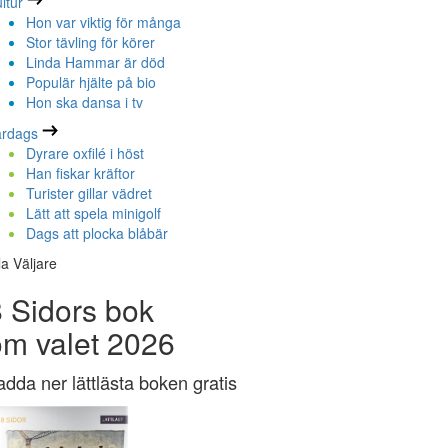
ltur
Hon var viktig för många
Stor tävling för körer
Linda Hammar är död
Populär hjälte på bio
Hon ska dansa i tv
ardags
Dyrare oxfilé i höst
Han fiskar kräftor
Turister gillar vädret
Lätt att spela minigolf
Dags att plocka blåbär
la Väljare
 Sidors bok
om valet 2026
adda ner lättlästa boken gratis