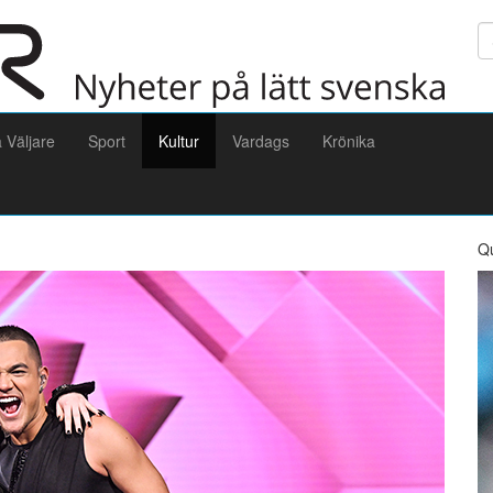
Sö
a Väljare
Sport
Kultur
Vardags
Krönika
Q