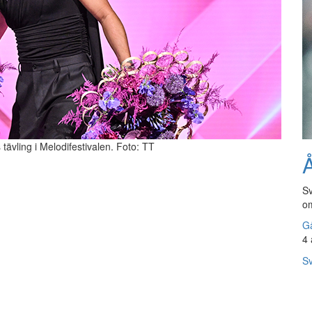
 tävling i Melodifestivalen. Foto: TT
Å
Sv
om
Gå
4 
Sv