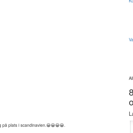
Ku
V
Al
8
L
g på plats i scandinavien.😀😀😀😀.