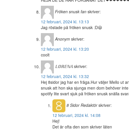
HEJA DE DE HAR FÖRSÄNAT DET❤❤❤❤❤❤
Fröken snusk fan
skriver:
12 februari, 2024 kl. 13:13
Jag röstade på fröken snusk :D😃
Anonym
skriver:
12 februari, 2024 kl. 13:20
coolt
𝕃𝕆ℝ𝔼ℕ𝔸
skriver:
12 februari, 2024 kl. 13:32
Hej 8sidor jag har en fråga.Hur väljer Mello ut a
snusk att hon ska sjunga men dom behöver inte 
spotify lite svart sjuk på fröken snusk snälla sva
8 Sidor
Redaktör
skriver:
12 februari, 2024 kl. 14:08
Hej!
Det är ofta den som skriver låten