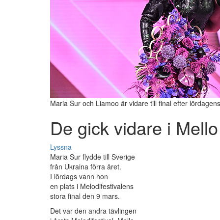
Maria Sur och Liamoo är vidare till final efter lördagens
De gick vidare i Mello
Lyssna
Maria Sur flydde till Sverige
från Ukraina förra året.
I lördags vann hon
en plats i Melodifestivalens
stora final den 9 mars.
Det var den andra tävlingen