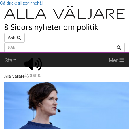
Gå direkt till textinnehåll
Sök
Söktext
Start
Mer
Lyssna
Alla Väljare