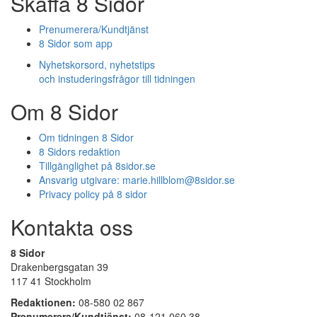
Skaffa 8 Sidor
Prenumerera/Kundtjänst
8 Sidor som app
Nyhetskorsord, nyhetstips
och instuderingsfrågor till tidningen
Om 8 Sidor
Om tidningen 8 Sidor
8 Sidors redaktion
Tillgänglighet på 8sidor.se
Ansvarig utgivare:
marie.hillblom@8sidor.se
Privacy policy på 8 sidor
Kontakta oss
8 Sidor
Drakenbergsgatan 39
117 41 Stockholm
Redaktionen:
08-580 02 867
Prenumerera/Kundtjänst:
08-121 060 38