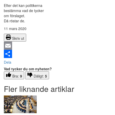
Efter det kan politikerna
bestämma vad de tycker
om förslaget.
Då röstar de.
11 mars 2020
Skriv ut
Email
Dela
Vad tycker du om nyheten?
Bra:
9
Dåligt:
5
Fler liknande artiklar