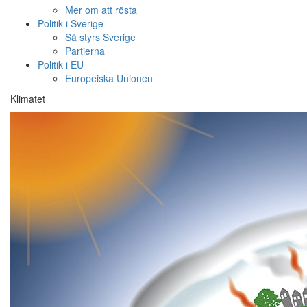
Mer om att rösta
Politik i Sverige
Så styrs Sverige
Partierna
Politik i EU
Europeiska Unionen
Klimatet