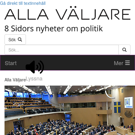
Gå direkt till textinnehåll
Sök
Söktext
Start
Mer
Lyssna
Alla Väljare