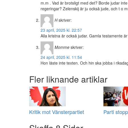
m.m . Vad är brotsligt med det? Borde judar int
regeringar? Zelenskij är ju också jude, och t o m
H
skriver:
23 april, 2025 kl. 22:57
Alla kristna är också judar. Gamla testamente är
Momme
skriver:
24 april, 2025 kl. 11:54
Hon läste inte texten. Och hin ska jobba i riksda
Fler liknande artiklar
Kritik mot Vänsterpartiet
Parti stopp
Skaffa 8 Sidor