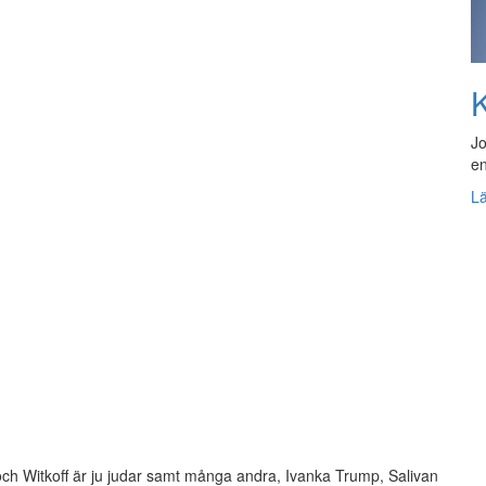
K
Jo
en
L
och Witkoff är ju judar samt många andra, Ivanka Trump, Salivan