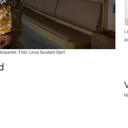
L
Al
terpartiet. Foto: Linus Sundahl-Djerf
d
V
Hä