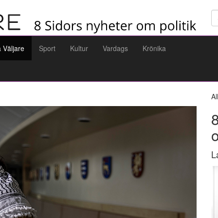
Sö
a Väljare
Sport
Kultur
Vardags
Krönika
Al
8
L