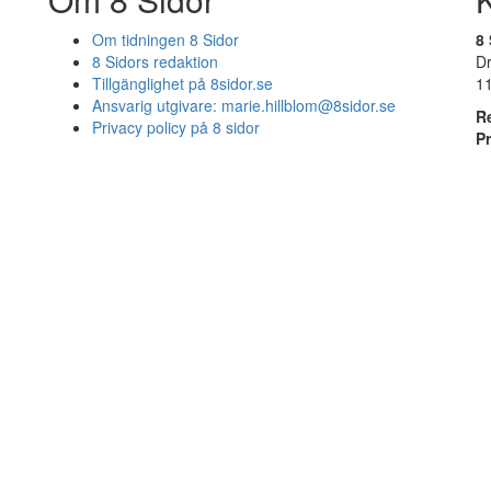
Om tidningen 8 Sidor
8 
8 Sidors redaktion
D
Tillgänglighet på 8sidor.se
1
Ansvarig utgivare:
marie.hillblom@8sidor.se
R
Privacy policy på 8 sidor
P