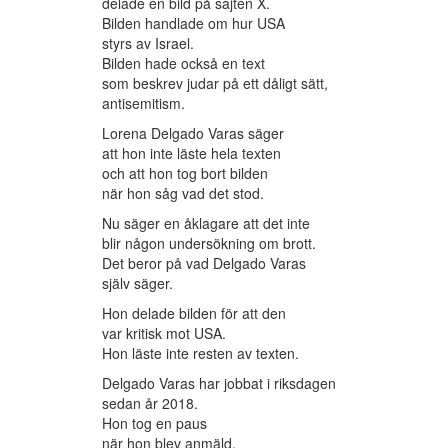
delade en bild på sajten X.
Bilden handlade om hur USA
styrs av Israel.
Bilden hade också en text
som beskrev judar på ett dåligt sätt,
antisemitism.
Lorena Delgado Varas säger
att hon inte läste hela texten
och att hon tog bort bilden
när hon såg vad det stod.
Nu säger en åklagare att det inte
blir någon undersökning om brott.
Det beror på vad Delgado Varas
själv säger.
Hon delade bilden för att den
var kritisk mot USA.
Hon läste inte resten av texten.
Delgado Varas har jobbat i riksdagen
sedan år 2018.
Hon tog en paus
när hon blev anmäld.