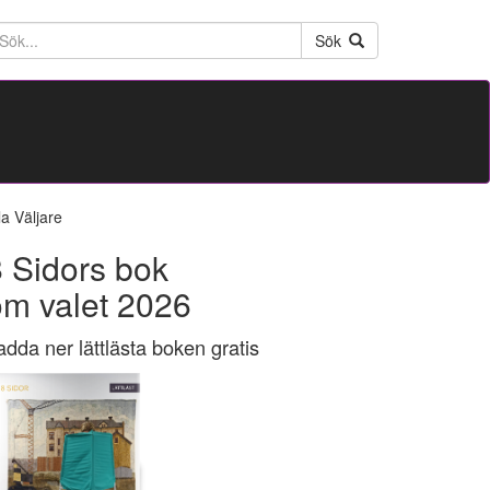
ktext
Sök
la Väljare
 Sidors bok
om valet 2026
adda ner lättlästa boken gratis