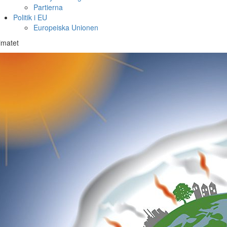
Partierna
Politik i EU
Europeiska Unionen
imatet