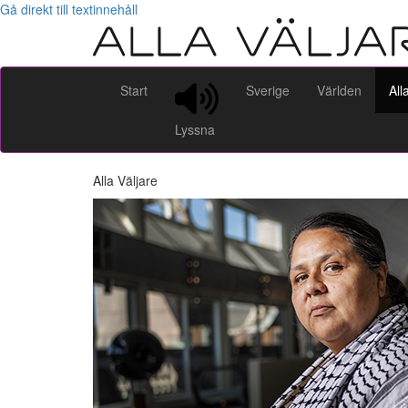
Gå direkt till textinnehåll
Start
Sverige
Världen
All
Lyssna
Alla Väljare