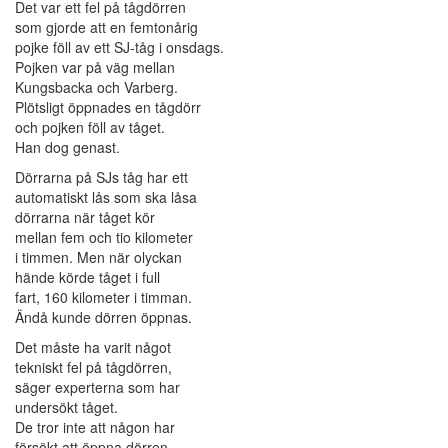
Det var ett fel på tågdörren
som gjorde att en femtonårig
pojke föll av ett SJ-tåg i onsdags.
Pojken var på väg mellan
Kungsbacka och Varberg.
Plötsligt öppnades en tågdörr
och pojken föll av tåget.
Han dog genast.
Dörrarna på SJs tåg har ett
automatiskt lås som ska låsa
dörrarna när tåget kör
mellan fem och tio kilometer
i timmen. Men när olyckan
hände körde tåget i full
fart, 160 kilometer i timman.
Ändå kunde dörren öppnas.
Det måste ha varit något
tekniskt fel på tågdörren,
säger experterna som har
undersökt tåget.
De tror inte att någon har
försökt att öppna dörren