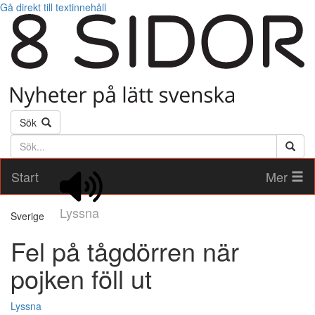
Gå direkt till textinnehåll
Sök
Söktext
Start
Mer
Lyssna
Sverige
Fel på tågdörren när
pojken föll ut
Lyssna