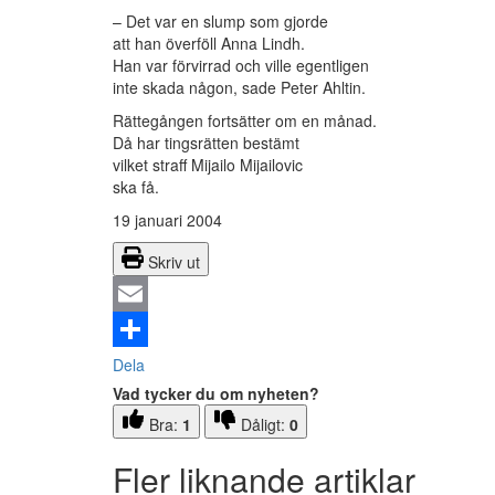
– Det var en slump som gjorde
att han överföll Anna Lindh.
Han var förvirrad och ville egentligen
inte skada någon, sade Peter Ahltin.
Rättegången fortsätter om en månad.
Då har tingsrätten bestämt
vilket straff Mijailo Mijailovic
ska få.
19 januari 2004
Skriv ut
Email
Dela
Vad tycker du om nyheten?
Bra:
1
Dåligt:
0
Fler liknande artiklar