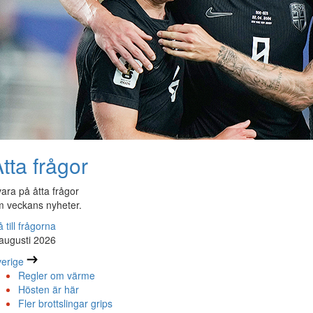
tta frågor
ara på åtta frågor
 veckans nyheter.
 till frågorna
augusti 2026
erige
Regler om värme
Hösten är här
Fler brottslingar grips