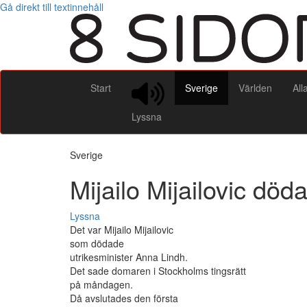
Gå direkt till textinnehåll
Start
Sverige
Världen
All
Lyssna
Sverige
Mijailo Mijailovic dö
Lyssna
Det var Mijailo Mijailovic
som dödade
utrikesminister Anna Lindh.
Det sade domaren i Stockholms tingsrätt
på måndagen.
Då avslutades den första