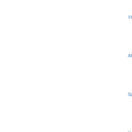
Vä
Al
Sp