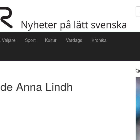
Sö
a Väljare
Sport
Kultur
Vardags
Krönika
Q
dade Anna Lindh