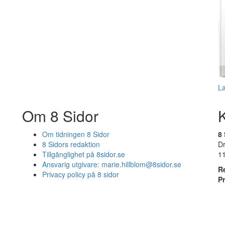
L
Om 8 Sidor
Om tidningen 8 Sidor
8 
8 Sidors redaktion
D
Tillgänglighet på 8sidor.se
1
Ansvarig utgivare:
marie.hillblom@8sidor.se
R
Privacy policy på 8 sidor
P