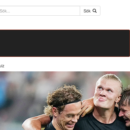
ktext
Sök
uiz