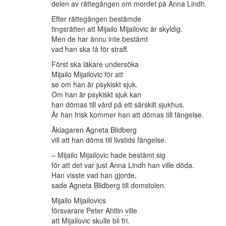
delen av rättegången om mordet på Anna Lindh.
Efter rättegången bestämde
tingsrätten att Mijailo Mijailovic är skyldig.
Men de har ännu inte bestämt
vad han ska få för straff.
Först ska läkare undersöka
Mijailo Mijailovic för att
se om han är psykiskt sjuk.
Om han är psykiskt sjuk kan
han dömas till vård på ett särskilt sjukhus.
Är han frisk kommer han att dömas till fängelse.
Åklagaren Agneta Blidberg
vill att han döms till livstids fängelse.
– Mijailo Mijailovic hade bestämt sig
för att det var just Anna Lindh han ville döda.
Han visste vad han gjorde,
sade Agneta Blidberg till domstolen.
Mijailo Mijailovics
försvarare Peter Ahltin ville
att Mijailovic skulle bli fri.