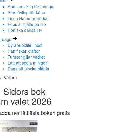
ltur
Hon var viktig för många
Stor tävling för körer
Linda Hammar är död
Populär hjälte på bio
Hon ska dansa i tv
ardags
Dyrare oxfilé i höst
Han fiskar kräftor
Turister gillar vädret
Lätt att spela minigolf
Dags att plocka blåbär
la Väljare
 Sidors bok
om valet 2026
adda ner lättlästa boken gratis