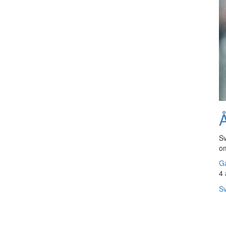
Å
Sv
om
Gå
4 
Sv