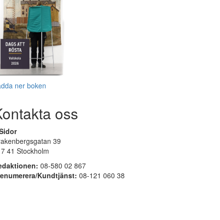
adda ner boken
Kontakta oss
Sidor
rakenbergsgatan 39
17 41 Stockholm
edaktionen:
08-580 02 867
renumerera/Kundtjänst:
08-121 060 38