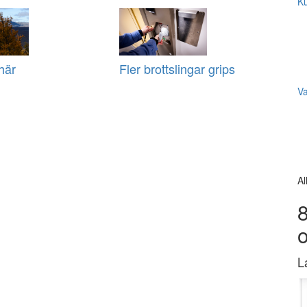
Ku
här
Fler brottslingar grips
V
Al
8
L