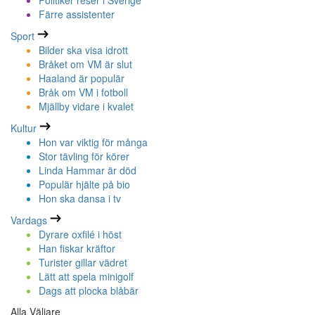
Politiker reser i Sverige
Färre assistenter
Sport
Bilder ska visa idrott
Bråket om VM är slut
Haaland är populär
Bråk om VM i fotboll
Mjällby vidare i kvalet
Kultur
Hon var viktig för många
Stor tävling för körer
Linda Hammar är död
Populär hjälte på bio
Hon ska dansa i tv
Vardags
Dyrare oxfilé i höst
Han fiskar kräftor
Turister gillar vädret
Lätt att spela minigolf
Dags att plocka blåbär
Alla Väljare