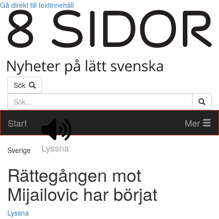
Gå direkt till textinnehåll
Sök
Söktext
Start
Mer
Lyssna
Sverige
Rättegången mot
Mijailovic har börjat
Lyssna