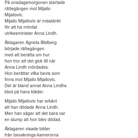
På onsdagsmorgonen startade
rättegången mot Mijailo
Mijailovic.
Mijailo Mijailovic är misstänkt
för att ha mördat
utrikesminister Anna Lindh.
Åklagaren Agneta Blidberg
började rättegången
med att berätta om hur
hon tror att det gick till när
Anna Lindh mördades.
Hon berättar vilka bevis som
finns mot Mijailo Mijailovic.
Det är bland annat Anna Lindhs
blod på hans kläder.
Mijailo Mijailovic har erkänt
att han dödade Anna Lindh.
Men han säger att det bara var
en slump att hon blev dödad.
Åklagaren visade bilder
från bevaknings-kamerorna