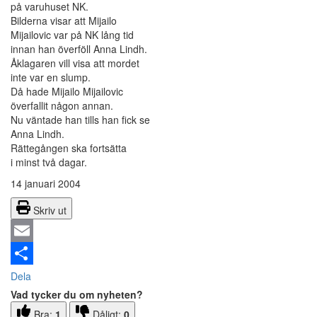
på varuhuset NK.
Bilderna visar att Mijailo
Mijailovic var på NK lång tid
innan han överföll Anna Lindh.
Åklagaren vill visa att mordet
inte var en slump.
Då hade Mijailo Mijailovic
överfallit någon annan.
Nu väntade han tills han fick se
Anna Lindh.
Rättegången ska fortsätta
i minst två dagar.
14 januari 2004
Skriv ut
Email
Dela
Vad tycker du om nyheten?
Bra:
1
Dåligt:
0