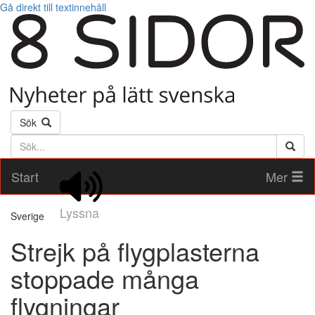
Gå direkt till textinnehåll
Sök
Söktext
Start
Mer
Lyssna
Sverige
Strejk på flygplasterna
stoppade många
flygningar