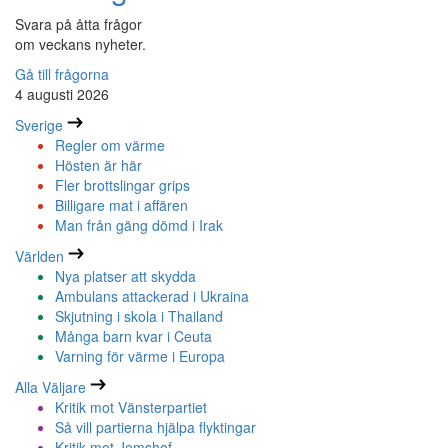
Svara på åtta frågor
om veckans nyheter.
Gå till frågorna
4 augusti 2026
Sverige
Regler om värme
Hösten är här
Fler brottslingar grips
Billigare mat i affären
Man från gäng dömd i Irak
Världen
Nya platser att skydda
Ambulans attackerad i Ukraina
Skjutning i skola i Thailand
Många barn kvar i Ceuta
Varning för värme i Europa
Alla Väljare
Kritik mot Vänsterpartiet
Så vill partierna hjälpa flyktingar
Kritik mot Jomshof