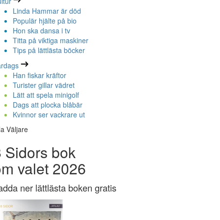
ltur
Linda Hammar är död
Populär hjälte på bio
Hon ska dansa i tv
Titta på viktiga maskiner
Tips på lättlästa böcker
ardags
Han fiskar kräftor
Turister gillar vädret
Lätt att spela minigolf
Dags att plocka blåbär
Kvinnor ser vackrare ut
la Väljare
 Sidors bok
om valet 2026
adda ner lättlästa boken gratis