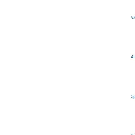
Vä
Al
Sp