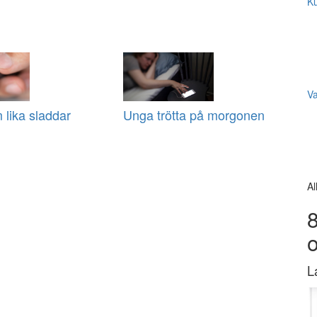
Ku
V
 lika sladdar
Unga trötta på morgonen
Al
8
L