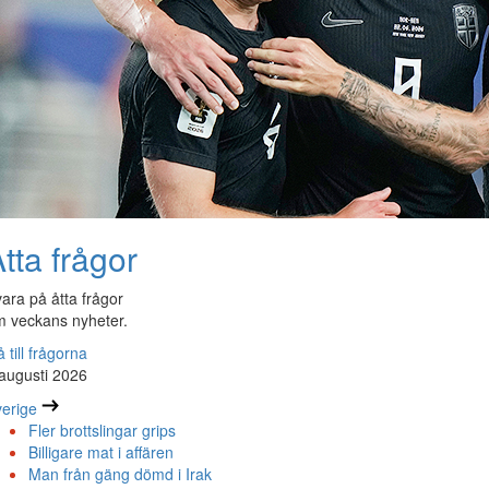
tta frågor
ara på åtta frågor
 veckans nyheter.
 till frågorna
augusti 2026
erige
Fler brottslingar grips
Billigare mat i affären
Man från gäng dömd i Irak