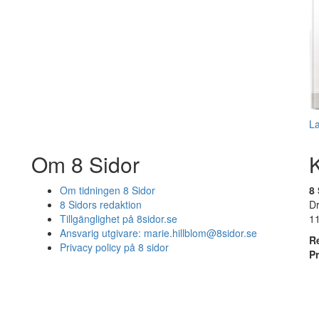
L
Om 8 Sidor
Om tidningen 8 Sidor
8 
8 Sidors redaktion
D
Tillgänglighet på 8sidor.se
1
Ansvarig utgivare:
marie.hillblom@8sidor.se
R
Privacy policy på 8 sidor
P