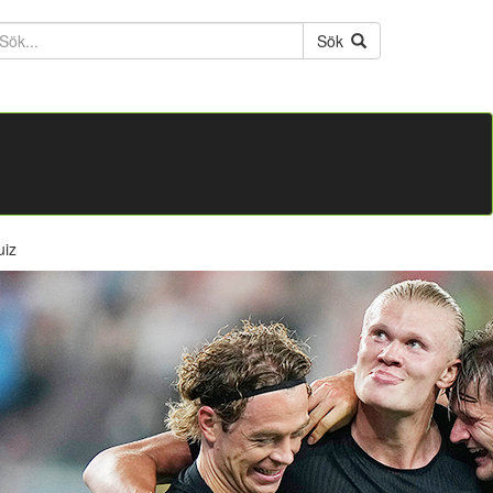
ktext
Sök
uiz