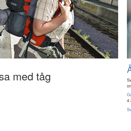
Å
esa med tåg
Sv
om
Gå
4 
Sv