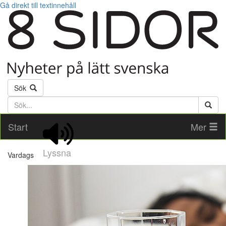
Gå direkt till textinnehåll
Sök
Söktext
Start
Mer
Lyssna
Vardags