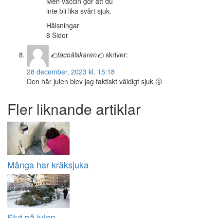
Men vaccin gör att du
inte bli lika svårt sjuk.
Hälsningar
8 Sidor
🌮tacoälskaren🌮
skriver:
28 december, 2023 kl. 15:18
Den här julen blev jag faktiskt väldigt sjuk 🤧
Fler liknande artiklar
Många har kräksjuka
Slut på julen