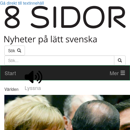
Gå direkt till textinnehåll
Sök
Söktext
Start
Mer
Lyssna
Världen