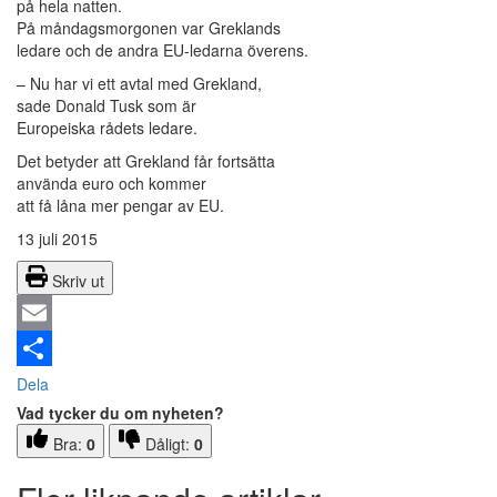
på hela natten.
På måndagsmorgonen var Greklands
ledare och de andra EU-ledarna överens.
– Nu har vi ett avtal med Grekland,
sade Donald Tusk som är
Europeiska rådets ledare.
Det betyder att Grekland får fortsätta
använda euro och kommer
att få låna mer pengar av EU.
13 juli 2015
Skriv ut
Email
Dela
Vad tycker du om nyheten?
Bra:
0
Dåligt:
0