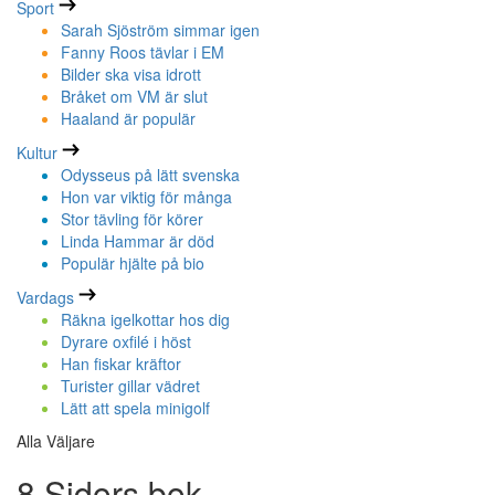
Sport
Sarah Sjöström simmar igen
Fanny Roos tävlar i EM
Bilder ska visa idrott
Bråket om VM är slut
Haaland är populär
Kultur
Odysseus på lätt svenska
Hon var viktig för många
Stor tävling för körer
Linda Hammar är död
Populär hjälte på bio
Vardags
Räkna igelkottar hos dig
Dyrare oxfilé i höst
Han fiskar kräftor
Turister gillar vädret
Lätt att spela minigolf
Alla Väljare
8 Sidors bok