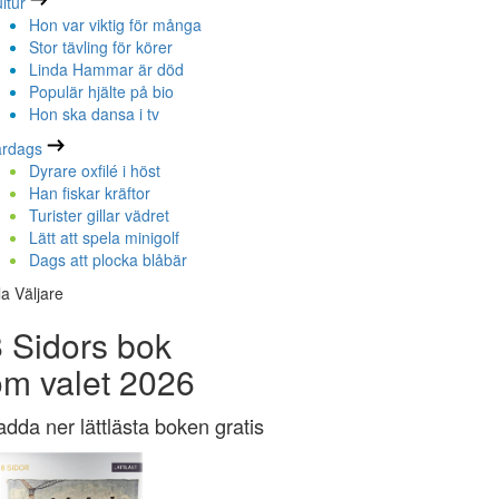
ltur
Hon var viktig för många
Stor tävling för körer
Linda Hammar är död
Populär hjälte på bio
Hon ska dansa i tv
ardags
Dyrare oxfilé i höst
Han fiskar kräftor
Turister gillar vädret
Lätt att spela minigolf
Dags att plocka blåbär
la Väljare
 Sidors bok
om valet 2026
adda ner lättlästa boken gratis