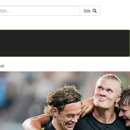
ktext
Sök
uiz