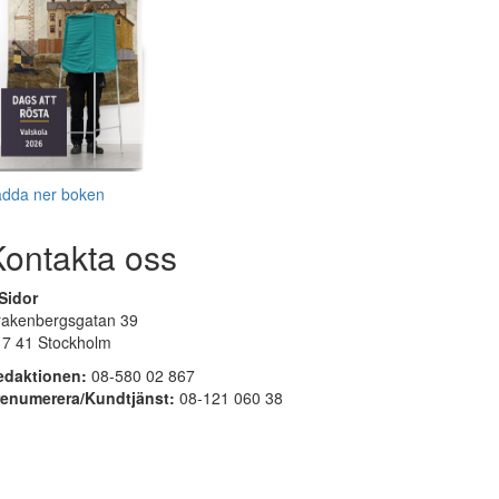
adda ner boken
Kontakta oss
Sidor
rakenbergsgatan 39
17 41 Stockholm
edaktionen:
08-580 02 867
renumerera/Kundtjänst:
08-121 060 38