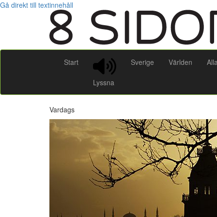
Gå direkt till textinnehåll
Start
Sverige
Världen
All
Lyssna
Vardags