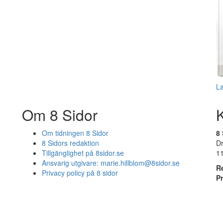
L
Om 8 Sidor
Om tidningen 8 Sidor
8 
8 Sidors redaktion
D
Tillgänglighet på 8sidor.se
1
Ansvarig utgivare:
marie.hillblom@8sidor.se
R
Privacy policy på 8 sidor
P