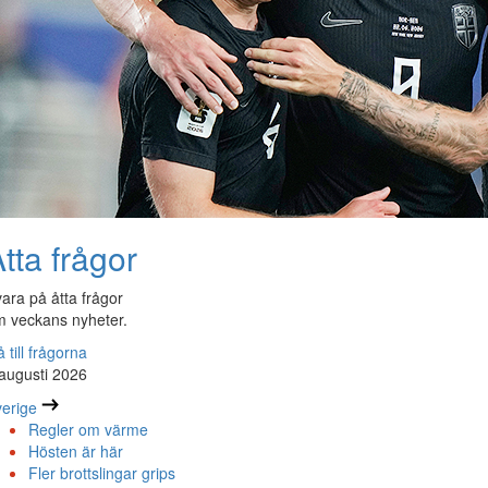
tta frågor
ara på åtta frågor
 veckans nyheter.
 till frågorna
augusti 2026
erige
Regler om värme
Hösten är här
Fler brottslingar grips