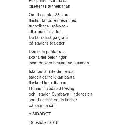
För panten kan du få
biljetter till tunnelbanan.
Om du pantar 28 stora
flaskor får du en resa med
tunnelbana, spårvagn
eller buss i staden.
Du får också gå gratis
på stadens toaletter.
Den som pantar ofta
ska få fler belöningar,
lovar de som bestämmer i staden.
Istanbul är inte den enda
staden där folk kan panta
flaskor i tunnelbanan.
I Kinas huvudstad Peking
och i staden Surabaya i Indonesien
kan du också panta flaskor
på samma sätt.
8 SIDOR/TT
19 oktober 2018