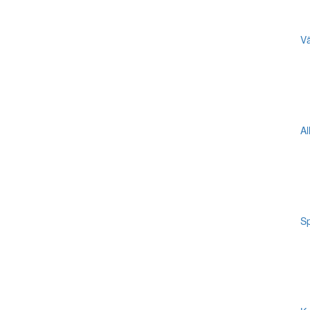
Vä
Al
Sp