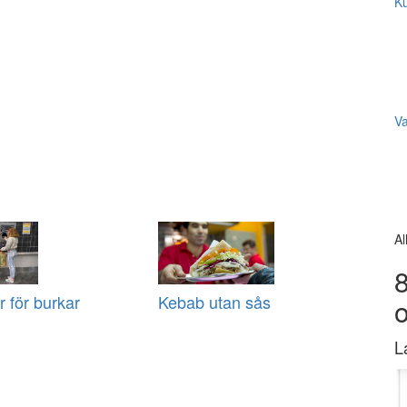
Ku
V
Al
8
 för burkar
Kebab utan sås
L