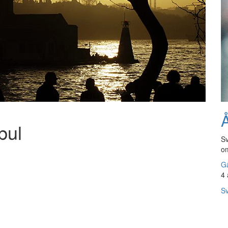
Å
bul
Sv
om
Gå
4 
Sv