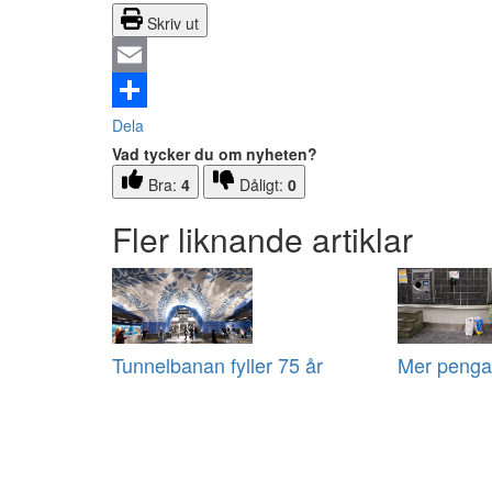
Skriv ut
Email
Dela
Vad tycker du om nyheten?
Bra:
4
Dåligt:
0
Fler liknande artiklar
Tunnelbanan fyller 75 år
Mer pengar