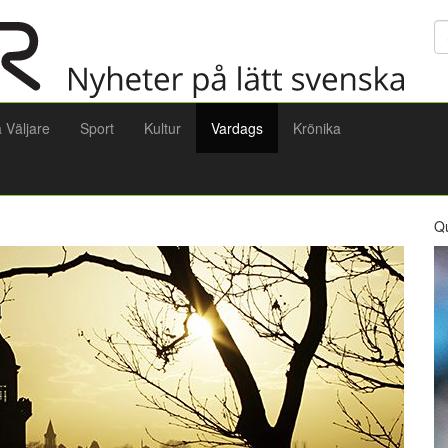
Sö
a Väljare
Sport
Kultur
Vardags
Krönika
Q