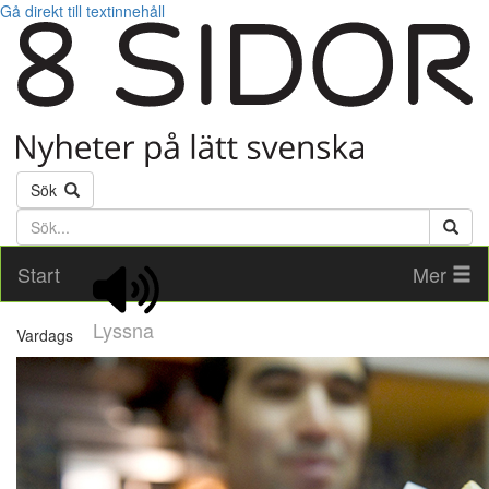
Gå direkt till textinnehåll
Sök
Söktext
Start
Mer
Lyssna
Vardags