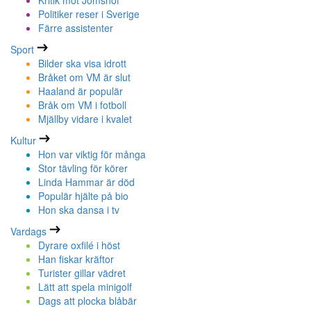
Kritik mot Jomshof
Politiker reser i Sverige
Färre assistenter
Sport
Bilder ska visa idrott
Bråket om VM är slut
Haaland är populär
Bråk om VM i fotboll
Mjällby vidare i kvalet
Kultur
Hon var viktig för många
Stor tävling för körer
Linda Hammar är död
Populär hjälte på bio
Hon ska dansa i tv
Vardags
Dyrare oxfilé i höst
Han fiskar kräftor
Turister gillar vädret
Lätt att spela minigolf
Dags att plocka blåbär