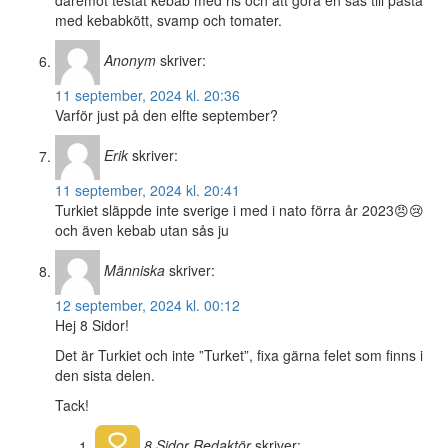
däremot testat kebab med ris och att göra en sås till pasta
med kebabkött, svamp och tomater.
Anonym
skriver:
11 september, 2024 kl. 20:36
Varför just på den elfte september?
Erik
skriver:
11 september, 2024 kl. 20:41
Turkiet släppde inte sverige i med i nato förra år 2023😠😢
och även kebab utan sås ju
Människa
skriver:
12 september, 2024 kl. 00:12
Hej 8 Sidor!
Det är Turkiet och inte ”Turket”, fixa gärna felet som finns i
den sista delen.
Tack!
8 Sidor
Redaktör
skriver: