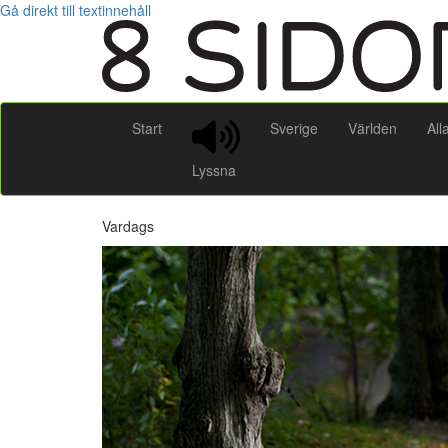
Gå direkt till textinnehåll
Start
Sverige
Världen
All
Lyssna
Vardags