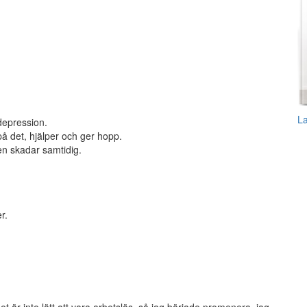
L
 depression.
på det, hjälper och ger hopp.
en skadar samtidig.
r.