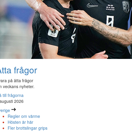
tta frågor
ara på åtta frågor
 veckans nyheter.
 till frågorna
augusti 2026
erige
Regler om värme
Hösten är här
Fler brottslingar grips