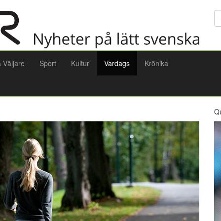
Sö
a Väljare
Sport
Kultur
Vardags
Krönika
Q