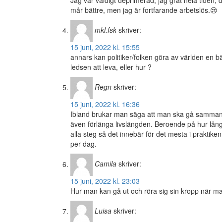
Jag var väldigt deprimerad, jag grät hela tiden, d
mår bättre, men jag är fortfarande arbetslös.😢
mkl.fsk
skriver:
15 juni, 2022 kl. 15:55
annars kan politiker/folken göra av världen en b
ledsen att leva, eller hur ?
Regn
skriver:
15 juni, 2022 kl. 16:36
Ibland brukar man säga att man ska gå sammanl
även förlänga livslängden. Beroende på hur lån
alla steg så det innebär för det mesta i prakti
per dag.
Camila
skriver:
15 juni, 2022 kl. 23:03
Hur man kan gå ut och röra sig sin kropp när ma
Luisa
skriver: