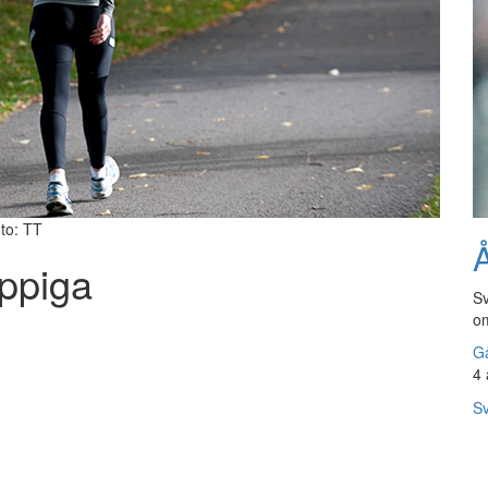
to: TT
Å
eppiga
Sv
om
Gå
4 
Sv