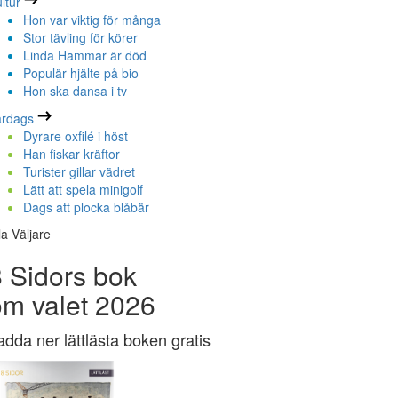
ltur
Hon var viktig för många
Stor tävling för körer
Linda Hammar är död
Populär hjälte på bio
Hon ska dansa i tv
ardags
Dyrare oxfilé i höst
Han fiskar kräftor
Turister gillar vädret
Lätt att spela minigolf
Dags att plocka blåbär
la Väljare
 Sidors bok
om valet 2026
adda ner lättlästa boken gratis