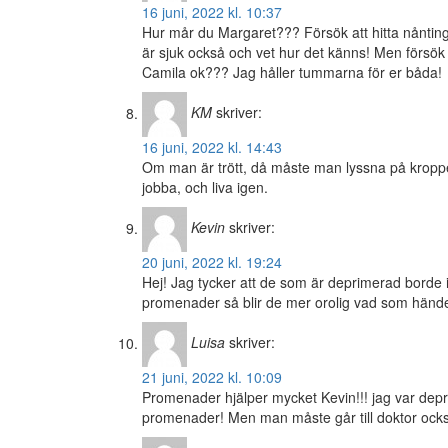
16 juni, 2022 kl. 10:37
Hur mår du Margaret??? Försök att hitta nånting 
är sjuk också och vet hur det känns! Men försö
Camila ok??? Jag håller tummarna för er båda!
KM
skriver:
16 juni, 2022 kl. 14:43
Om man är trött, då måste man lyssna på kroppen
jobba, och liva igen.
Kevin
skriver:
20 juni, 2022 kl. 19:24
Hej! Jag tycker att de som är deprimerad borde
promenader så blir de mer orolig vad som händ
Luisa
skriver:
21 juni, 2022 kl. 10:09
Promenader hjälper mycket Kevin!!! jag var deprim
promenader! Men man måste går till doktor också!