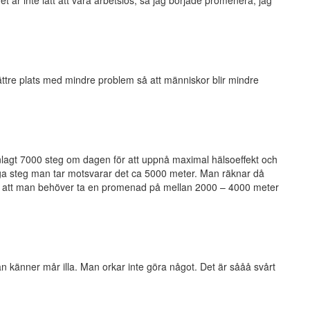
et är inte lätt att vara arbetslös, så jag började promenera, jag
ättre plats med mindre problem så att människor blir mindre
agt 7000 steg om dagen för att uppnå maximal hälsoeffekt och
ga steg man tar motsvarar det ca 5000 meter. Man räknar då
ken att man behöver ta en promenad på mellan 2000 – 4000 meter
n känner mår illa. Man orkar inte göra något. Det är sååå svårt