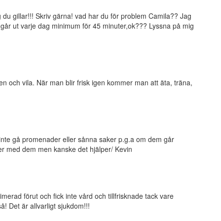
du gillar!!! Skriv gärna! vad har du för problem Camila?? Jag
k går ut varje dag minimum för 45 minuter,ok??? Lyssna på mig
 och vila. När man blir frisk igen kommer man att äta, träna,
 inte gå promenader eller sånna saker p.g.a om dem går
er med dem men kanske det hjälper/ Kevin
erad förut och fick inte vård och tillfrisknade tack vare
 Det är allvarligt sjukdom!!!