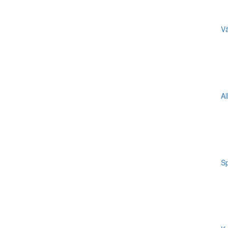
Vä
Al
Sp