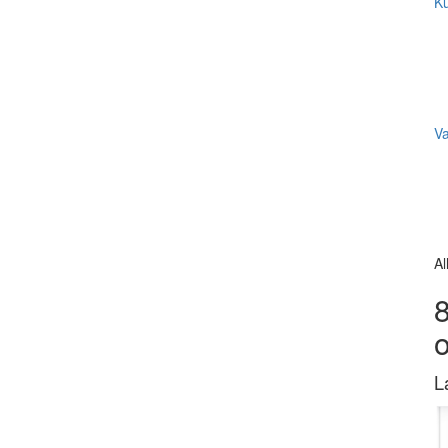
Ku
V
Al
8
L