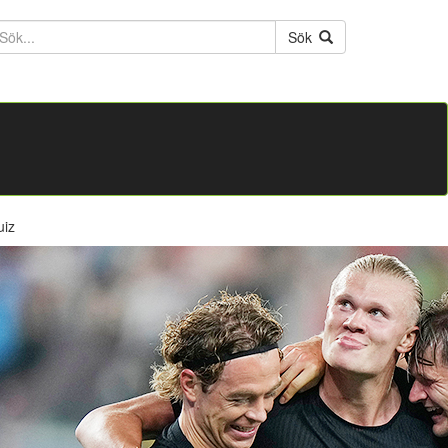
ktext
Sök
uiz