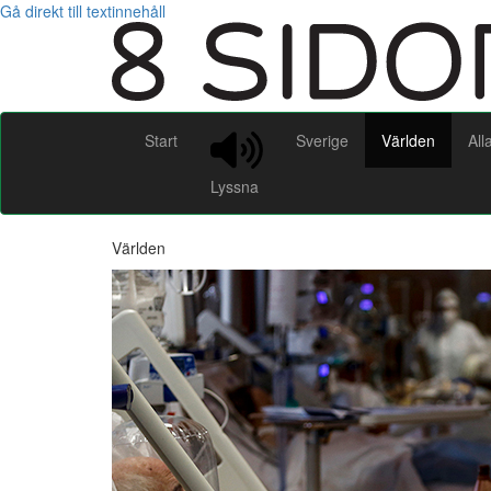
Gå direkt till textinnehåll
Start
Sverige
Världen
All
Lyssna
Världen