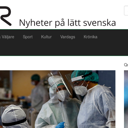
Sö
a Väljare
Sport
Kultur
Vardags
Krönika
Q