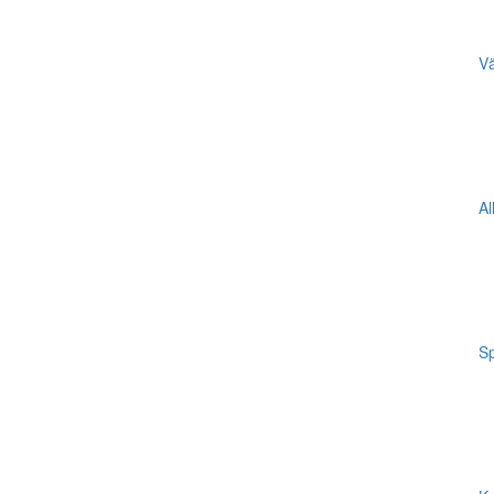
Vä
Al
Sp