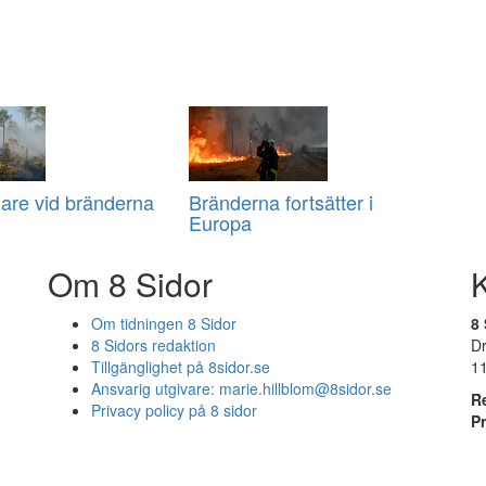
are vid bränderna
Bränderna fortsätter i
Europa
Om 8 Sidor
Om tidningen 8 Sidor
8 
8 Sidors redaktion
D
Tillgänglighet på 8sidor.se
1
Ansvarig utgivare:
marie.hillblom@8sidor.se
R
Privacy policy på 8 sidor
P