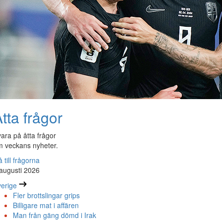
tta frågor
ara på åtta frågor
 veckans nyheter.
 till frågorna
augusti 2026
erige
Fler brottslingar grips
Billigare mat i affären
Man från gäng dömd i Irak