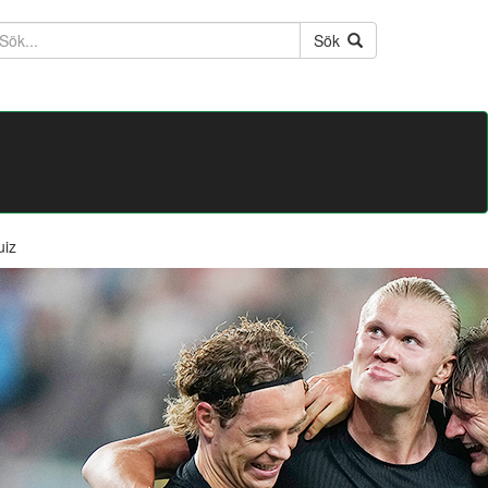
ktext
Sök
uiz