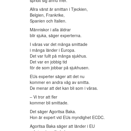
spridit sig ännu mer.
Allra värst är smittan i Tjeckien,
Belgien, Frankrike,
Spanien och Italien.
Människor i alla åldrar
blir sjuka, säger experterna.
I våras var det många smittade
i många länder i Europa.
Det var fullt på många sjukhus.
Det var en jobbig tid
för de som jobbar på sjukhusen.
EUs experter säger att det nu
kommer en andra våg av smitta.
De menar att det kan bli som i våras.
– Vi tror att fler
kommer bli smittade.
Det säger Agoritsa Baka.
Hon är expert vid EUs myndighet ECDC.
Agoritsa Baka säger att länder i EU