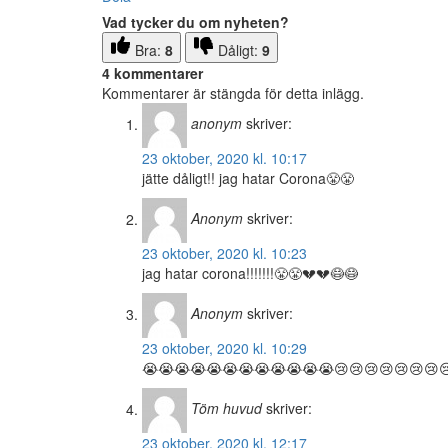
Vad tycker du om nyheten?
Bra:
8
Dåligt:
9
4 kommentarer
Kommentarer är stängda för detta inlägg.
anonym
skriver:
23 oktober, 2020 kl. 10:17
jätte dåligt!! jag hatar Corona😤😤
Anonym
skriver:
23 oktober, 2020 kl. 10:23
jag hatar corona!!!!!!!😤😤💔💔😷😷
Anonym
skriver:
23 oktober, 2020 kl. 10:29
😭😭😭😭😭😭😭😭😭😭😭😭😢😢😢😢😢😢😢
Töm huvud
skriver:
23 oktober, 2020 kl. 12:17