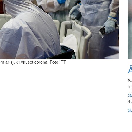
om är sjuk i viruset corona. Foto: TT
Å
Sv
om
Gå
4 
Sv