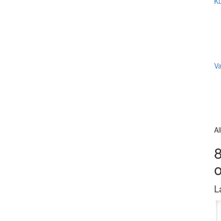
Ku
V
Al
8
L