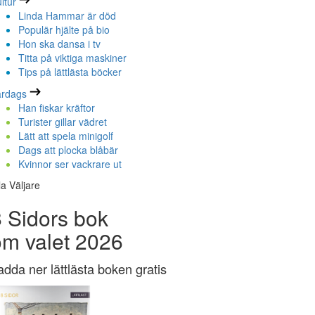
ltur
Linda Hammar är död
Populär hjälte på bio
Hon ska dansa i tv
Titta på viktiga maskiner
Tips på lättlästa böcker
ardags
Han fiskar kräftor
Turister gillar vädret
Lätt att spela minigolf
Dags att plocka blåbär
Kvinnor ser vackrare ut
la Väljare
 Sidors bok
om valet 2026
adda ner lättlästa boken gratis