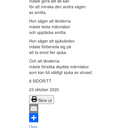
måste göra allt de kan
för att minska den andra vågen
av smitta.
Hon säger att länderna
måste testa människor
och upptäcka smitta.
Hon säger att sjukvården
måste förbereda sig på
att ta emot fler sjuka.
Och att länderna
måste försöka skydda människor
som kan bli väldigt sjuka av viruset.
8 SIDOR/TT
23 oktober 2020
Skriv ut
Email
Dela