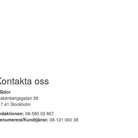
Kontakta oss
Sidor
rakenbergsgatan 39
17 41 Stockholm
edaktionen:
08-580 02 867
renumerera/Kundtjänst:
08-121 060 38