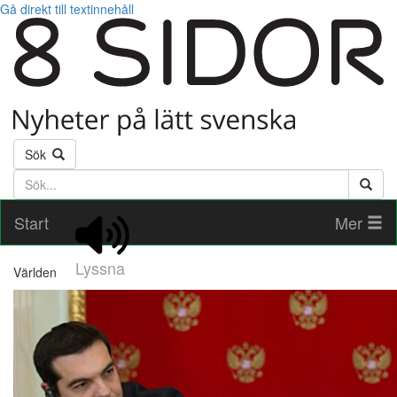
Gå direkt till textinnehåll
Sök
Söktext
Start
Mer
Lyssna
Världen