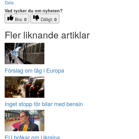
Dela
Vad tycker du om nyheten?
Bra:
0
Dåligt:
0
Fler liknande artiklar
Förslag om tåg i Europa
Inget stopp för bilar med bensin
EU bråkar om Ukraina