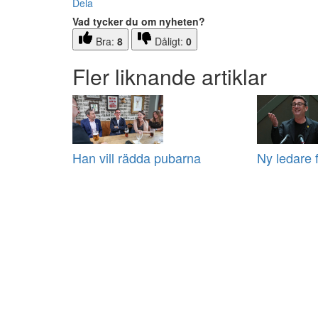
Dela
Vad tycker du om nyheten?
Bra:
8
Dåligt:
0
Fler liknande artiklar
Han vill rädda pubarna
Ny ledare f