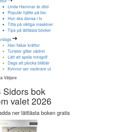
ltur
Linda Hammar är död
Populär hjälte på bio
Hon ska dansa i tv
Titta på viktiga maskiner
Tips på lättlästa böcker
ardags
Han fiskar kräftor
Turister gillar vädret
Lätt att spela minigolf
Dags att plocka blåbär
Kvinnor ser vackrare ut
la Väljare
 Sidors bok
om valet 2026
adda ner lättlästa boken gratis