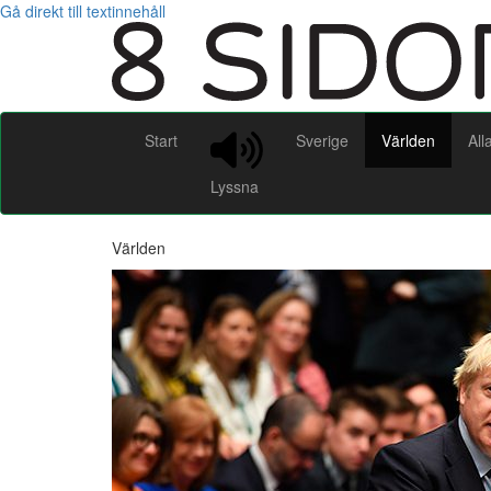
Gå direkt till textinnehåll
Start
Sverige
Världen
All
Lyssna
Världen