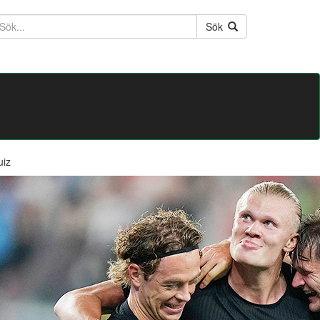
ktext
Sök
uiz