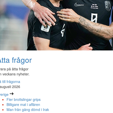
tta frågor
ara på åtta frågor
 veckans nyheter.
 till frågorna
augusti 2026
erige
Fler brottslingar grips
Billigare mat i affären
Man från gäng dömd i Irak