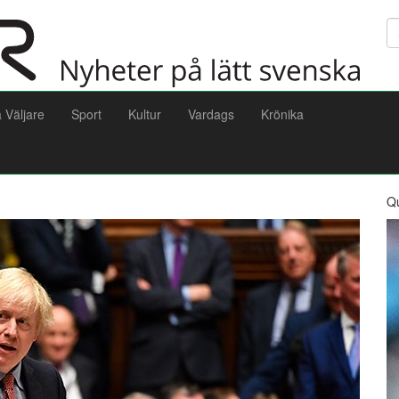
Sö
a Väljare
Sport
Kultur
Vardags
Krönika
Q