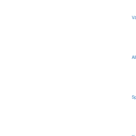
Vä
Al
Sp