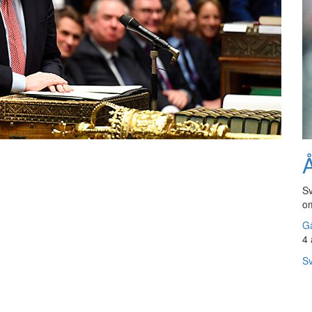
Å
Sv
om
Gå
4 
Sv