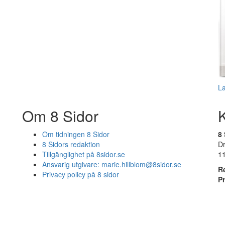
L
Om 8 Sidor
Om tidningen 8 Sidor
8 
8 Sidors redaktion
D
Tillgänglighet på 8sidor.se
1
Ansvarig utgivare:
marie.hillblom@8sidor.se
R
Privacy policy på 8 sidor
P