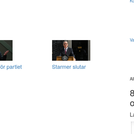
Ku
V
ör partiet
Starmer slutar
Al
8
L