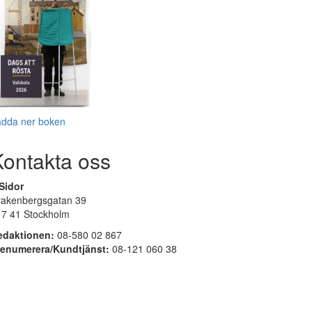
adda ner boken
Kontakta oss
Sidor
rakenbergsgatan 39
17 41 Stockholm
edaktionen:
08-580 02 867
renumerera/Kundtjänst:
08-121 060 38