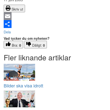
Skriv ut
Email
Dela
Vad tycker du om nyheten?
Bra:
0
Dåligt:
0
Fler liknande artiklar
Bilder ska visa idrott