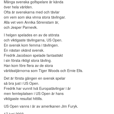
Många svenska golfspelare är kända
över hela världen.
Ofta är svenskarna med och tävlar
om vem som ska vinna stora tävlingar.
Alla vet vem Annika Sörenstam är,
och Jesper Parnevik.
I helgen spelades en av de största
och viktigaste tävlingarna, US Open.
En svensk kom femma i tävlingen.
En nästan okänd svensk.
Fredrik Jacobson spelade fantastiskt
i sin första riktigt stora tävling.
Han kom före flera av de stora
världsstjärnorna som Tiger Woods och Ernie Ells.
Det är första gången en svensk spelar
så bra just i US Open.
Fredrik har vunnit två Europatävlingar i år
men femteplatsen i US Open är hans
viktigaste resultat hittills.
US Open vanns i år av amerikanen Jim Furyk.
17 juni 2003