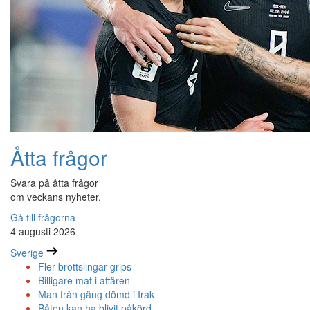
Åtta frågor
Svara på åtta frågor
om veckans nyheter.
Gå till frågorna
4 augusti 2026
Sverige
Fler brottslingar grips
Billigare mat i affären
Man från gäng dömd i Irak
Båten kan ha blivit påkörd