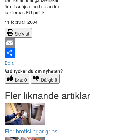
De tror att många svenskar
är missnöjda med de andra
partiernas EU-politik.
11 februari 2004
Skriv ut
Email
Dela
Vad tycker du om nyheten?
Bra:
0
Dåligt:
0
Fler liknande artiklar
Fler brottslingar grips