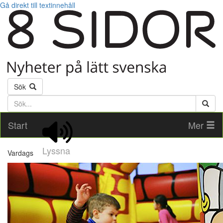
Gå direkt till textinnehåll
Sök
Söktext
Start
Mer
Lyssna
Vardags