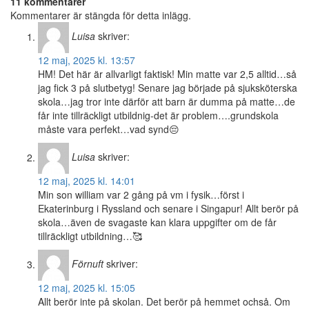
11 kommentarer
Kommentarer är stängda för detta inlägg.
Luisa
skriver:
12 maj, 2025 kl. 13:57
HM! Det här är allvarligt faktisk! Min matte var 2,5 alltid…så
jag fick 3 på slutbetyg! Senare jag började på sjuksköterska
skola…jag tror inte därför att barn är dumma på matte…de
får inte tillräckligt utbildnig-det är problem….grundskola
måste vara perfekt…vad synd😔
Luisa
skriver:
12 maj, 2025 kl. 14:01
Min son william var 2 gång på vm i fysik…först i
Ekaterinburg i Ryssland och senare i Singapur! Allt berör på
skola…även de svagaste kan klara uppgifter om de får
tillräckligt utbildning…🥰
Förnuft
skriver:
12 maj, 2025 kl. 15:05
Allt berör inte på skolan. Det berör på hemmet ochså. Om