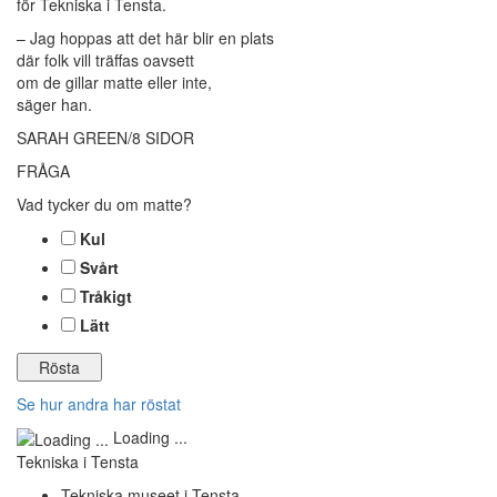
för Tekniska i Tensta.
– Jag hoppas att det här blir en plats
där folk vill träffas oavsett
om de gillar matte eller inte,
säger han.
SARAH GREEN/8 SIDOR
FRÅGA
Vad tycker du om matte?
Kul
Svårt
Tråkigt
Lätt
Se hur andra har röstat
Loading ...
Tekniska i Tensta
Tekniska museet i Tensta