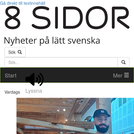
Gå direkt till textinnehåll
Sök
Söktext
Start
Mer
Lyssna
Vardags