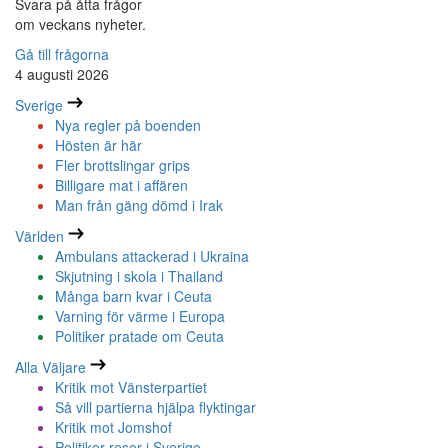
Svara på åtta frågor
om veckans nyheter.
Gå till frågorna
4 augusti 2026
Sverige
Nya regler på boenden
Hösten är här
Fler brottslingar grips
Billigare mat i affären
Man från gäng dömd i Irak
Världen
Ambulans attackerad i Ukraina
Skjutning i skola i Thailand
Många barn kvar i Ceuta
Varning för värme i Europa
Politiker pratade om Ceuta
Alla Väljare
Kritik mot Vänsterpartiet
Så vill partierna hjälpa flyktingar
Kritik mot Jomshof
Politiker reser i Sverige