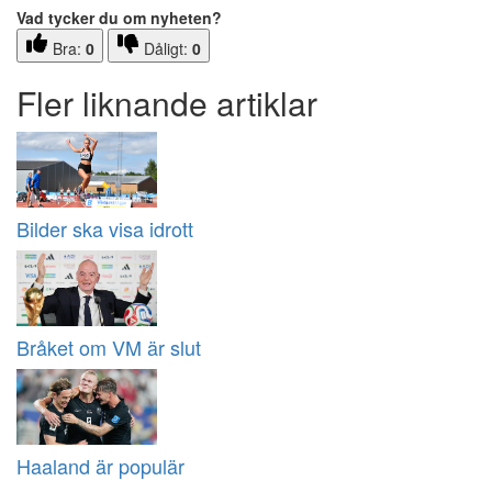
Vad tycker du om nyheten?
Bra:
0
Dåligt:
0
Fler liknande artiklar
Bilder ska visa idrott
Bråket om VM är slut
Haaland är populär