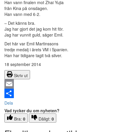
Han vann finalen mot Zhai Yujia
från Kina på onsdagen.
Han vann med 6-2.
– Det känns bra.
Jag har gjort det jag kom hit för.
Jag har vunnit guld, säger Emil.
Det här var Emil Martinssons
tredje medalj i årets VM i Spanien.
Han har tidigare tagit två silver.
18 september 2014
Skriv ut
Email
Dela
Vad tycker du om nyheten?
Bra:
0
Dåligt:
0