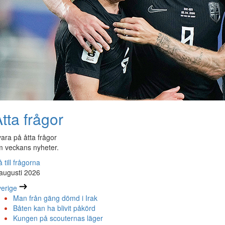
tta frågor
ara på åtta frågor
 veckans nyheter.
 till frågorna
augusti 2026
erige
Man från gäng dömd i Irak
Båten kan ha blivit påkörd
Kungen på scouternas läger