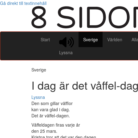
Gå direkt till textinnehåll
Start
Sverige
Världen
All
Lyssna
Sverige
I dag är det våffel-da
Lyssna
Den som gillar våfflor
kan vara glad i dag.
Det är våffel-dagen.
Våffeldagen firas varje år
den 25 mars.
Kristna tror att det var den dagen