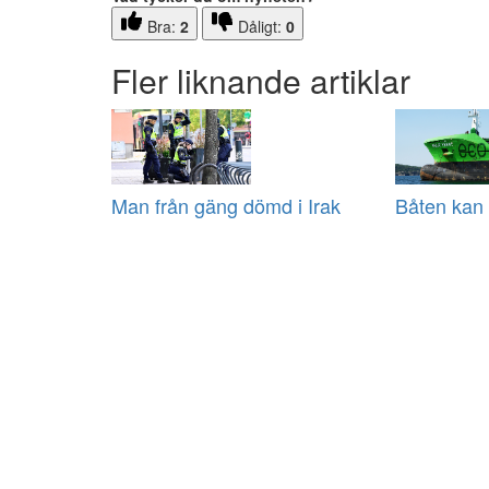
Bra:
2
Dåligt:
0
Fler liknande artiklar
Man från gäng dömd i Irak
Båten kan 