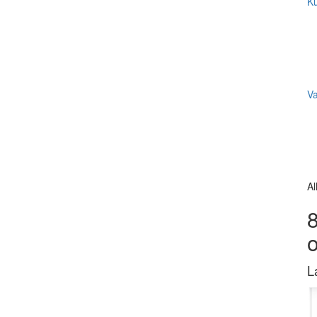
Ku
V
Al
8
L