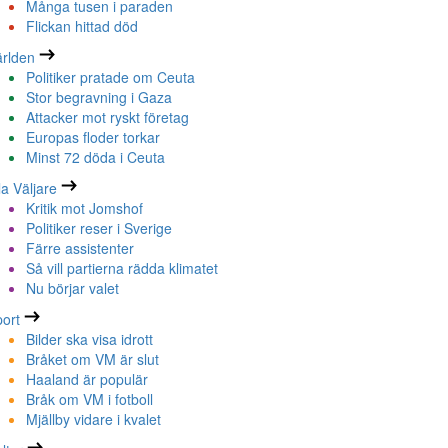
Många tusen i paraden
Flickan hittad död
rlden
Politiker pratade om Ceuta
Stor begravning i Gaza
Attacker mot ryskt företag
Europas floder torkar
Minst 72 döda i Ceuta
la Väljare
Kritik mot Jomshof
Politiker reser i Sverige
Färre assistenter
Så vill partierna rädda klimatet
Nu börjar valet
ort
Bilder ska visa idrott
Bråket om VM är slut
Haaland är populär
Bråk om VM i fotboll
Mjällby vidare i kvalet