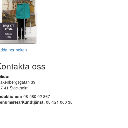
adda ner boken
Kontakta oss
Sidor
rakenbergsgatan 39
17 41 Stockholm
edaktionen:
08-580 02 867
renumerera/Kundtjänst:
08-121 060 38