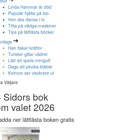
ltur
Linda Hammar är död
Populär hjälte på bio
Hon ska dansa i tv
Titta på viktiga maskiner
Tips på lättlästa böcker
ardags
Han fiskar kräftor
Turister gillar vädret
Lätt att spela minigolf
Dags att plocka blåbär
Kvinnor ser vackrare ut
la Väljare
 Sidors bok
om valet 2026
adda ner lättlästa boken gratis