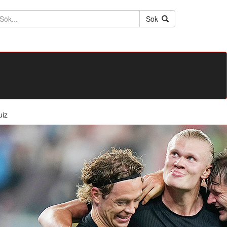
ktext
Sök
uiz