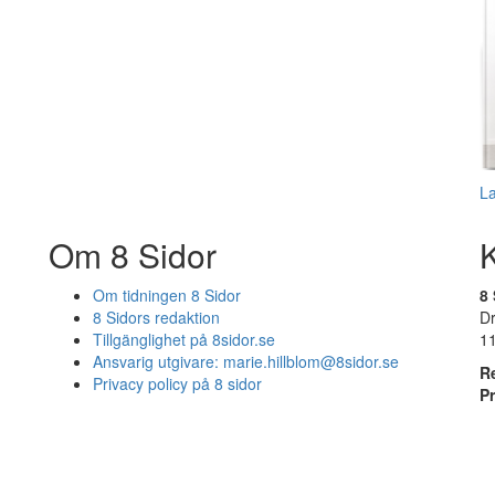
L
Om 8 Sidor
Om tidningen 8 Sidor
8 
8 Sidors redaktion
D
Tillgänglighet på 8sidor.se
1
Ansvarig utgivare:
marie.hillblom@8sidor.se
R
Privacy policy på 8 sidor
P