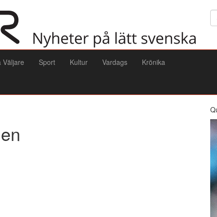
Sö
a Väljare
Sport
Kultur
Vardags
Krönika
Q
gen