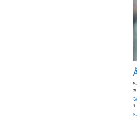
Å
Sv
om
Gå
4 
Sv