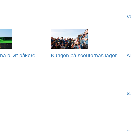
Vä
ha blivit påkörd
Kungen på scouternas läger
Al
Sp