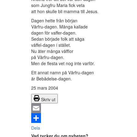
som Jungfru Maria fick veta
att hon skulle bli mamma till Jesus.
Dagen hette från början
Vårfru-dagen. Många kallade
dagen för vaffer-dagen.
Sedan började folk att säga
våffel-dagen i stället.
Nu äter många våfflor
på Vårfru-dagen.
Men de flesta vet nog inte varför.
Ett annat namn på Vårfru-dagen
är Bebådelse-dagen.
25 mars 2004
Skriv ut
Email
Dela
Vad tycker du om nyheten?