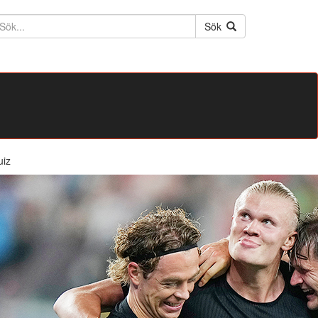
ktext
Sök
uiz