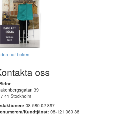
adda ner boken
Kontakta oss
Sidor
rakenbergsgatan 39
17 41 Stockholm
edaktionen:
08-580 02 867
renumerera/Kundtjänst:
08-121 060 38