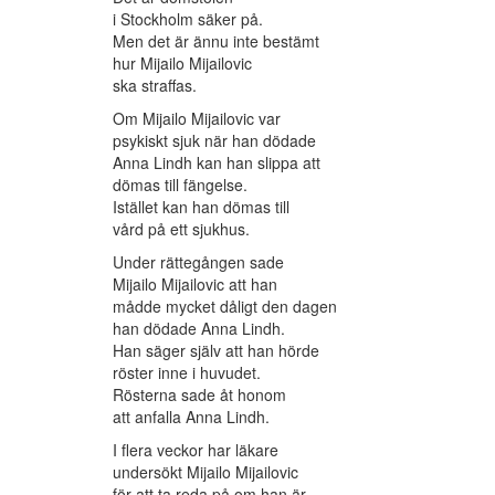
i Stockholm säker på.
Men det är ännu inte bestämt
hur Mijailo Mijailovic
ska straffas.
Om Mijailo Mijailovic var
psykiskt sjuk när han dödade
Anna Lindh kan han slippa att
dömas till fängelse.
Istället kan han dömas till
vård på ett sjukhus.
Under rättegången sade
Mijailo Mijailovic att han
mådde mycket dåligt den dagen
han dödade Anna Lindh.
Han säger själv att han hörde
röster inne i huvudet.
Rösterna sade åt honom
att anfalla Anna Lindh.
I flera veckor har läkare
undersökt Mijailo Mijailovic
för att ta reda på om han är