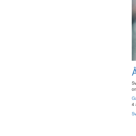
Å
Sv
om
Gå
4 
Sv