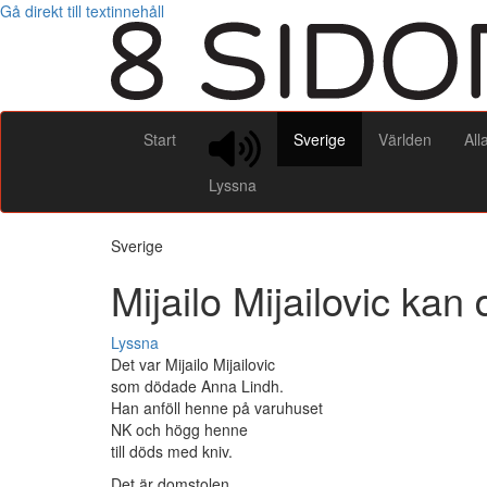
Gå direkt till textinnehåll
Start
Sverige
Världen
All
Lyssna
Sverige
Mijailo Mijailovic kan
Lyssna
Det var Mijailo Mijailovic
som dödade Anna Lindh.
Han anföll henne på varuhuset
NK och högg henne
till döds med kniv.
Det är domstolen