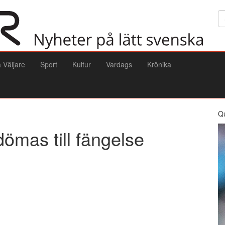
Sö
a Väljare
Sport
Kultur
Vardags
Krönika
Q
 dömas till fängelse