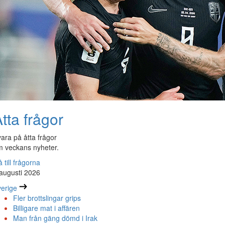
tta frågor
ara på åtta frågor
 veckans nyheter.
 till frågorna
augusti 2026
erige
Fler brottslingar grips
Billigare mat i affären
Man från gäng dömd i Irak