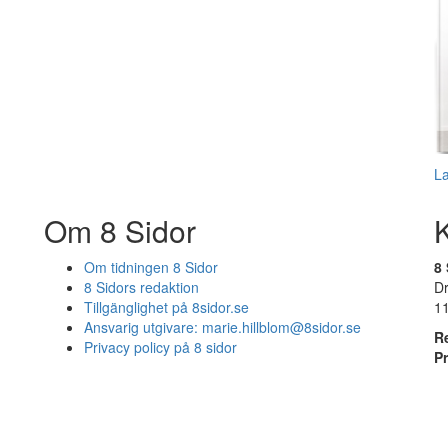
L
Om 8 Sidor
Om tidningen 8 Sidor
8 
8 Sidors redaktion
D
Tillgänglighet på 8sidor.se
1
Ansvarig utgivare:
marie.hillblom@8sidor.se
R
Privacy policy på 8 sidor
P