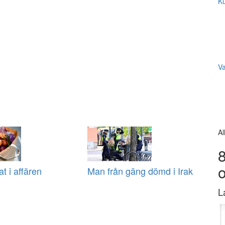
Ku
V
Al
8
at i affären
Man från gäng dömd i Irak
L