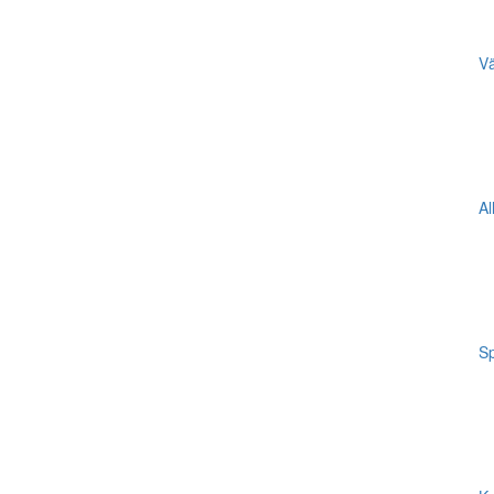
Vä
Al
Sp