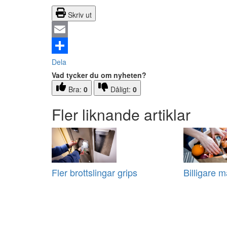
Skriv ut
Email
Dela
Vad tycker du om nyheten?
Bra:
0
Dåligt:
0
Fler liknande artiklar
Fler brottslingar grips
Billigare m