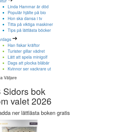
ltur
Linda Hammar är död
Populär hjälte på bio
Hon ska dansa i tv
Titta på viktiga maskiner
Tips på lättlästa böcker
ardags
Han fiskar kräftor
Turister gillar vädret
Lätt att spela minigolf
Dags att plocka blåbär
Kvinnor ser vackrare ut
la Väljare
 Sidors bok
om valet 2026
adda ner lättlästa boken gratis