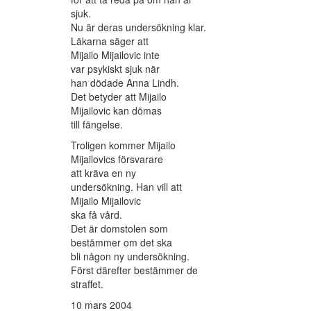
sjuk.
Nu är deras undersökning klar.
Läkarna säger att
Mijailo Mijailovic inte
var psykiskt sjuk när
han dödade Anna Lindh.
Det betyder att Mijailo
Mijailovic kan dömas
till fängelse.
Troligen kommer Mijailo
Mijailovics försvarare
att kräva en ny
undersökning. Han vill att
Mijailo Mijailovic
ska få vård.
Det är domstolen som
bestämmer om det ska
bli någon ny undersökning.
Först därefter bestämmer de
straffet.
10 mars 2004