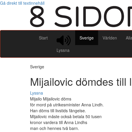
Gå direkt till textinnehåll
Start
Sverige
Världen
All
Lyssna
Sverige
Mijailovic dömdes till 
Lyssna
Mijailo Mijailovic döms
för mord på utrikesminister Anna Lindh.
Han döms till livstids fängelse.
Mijailovic måste också betala 50 tusen
kronor vardera till Anna Lindhs
man och hennes två barn.