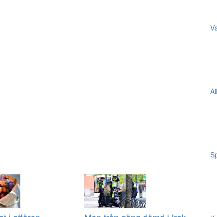
Vä
Al
Sp