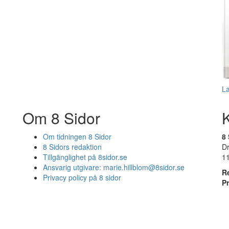
L
Om 8 Sidor
Om tidningen 8 Sidor
8 
8 Sidors redaktion
D
Tillgänglighet på 8sidor.se
1
Ansvarig utgivare:
marie.hillblom@8sidor.se
R
Privacy policy på 8 sidor
P