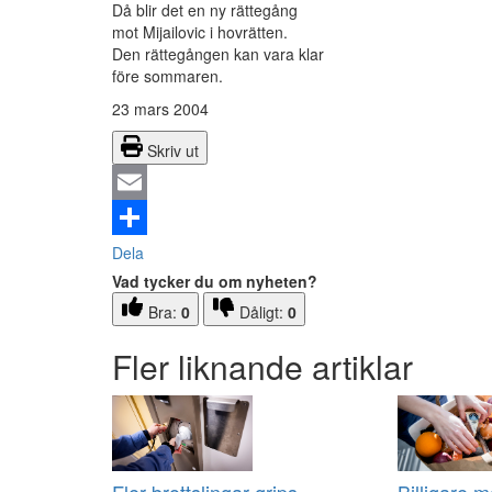
Då blir det en ny rättegång
mot Mijailovic i hovrätten.
Den rättegången kan vara klar
före sommaren.
23 mars 2004
Skriv ut
Email
Dela
Vad tycker du om nyheten?
Bra:
0
Dåligt:
0
Fler liknande artiklar