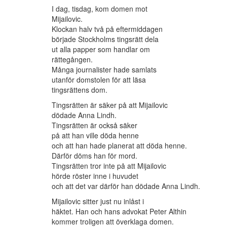
I dag, tisdag, kom domen mot
Mijailovic.
Klockan halv två på eftermiddagen
började Stockholms tingsrätt dela
ut alla papper som handlar om
rättegången.
Många journalister hade samlats
utanför domstolen för att läsa
tingsrättens dom.
Tingsrätten är säker på att Mijailovic
dödade Anna Lindh.
Tingsrätten är också säker
på att han ville döda henne
och att han hade planerat att döda henne.
Därför döms han för mord.
Tingsrätten tror inte på att Mijailovic
hörde röster inne i huvudet
och att det var därför han dödade Anna Lindh.
Mijailovic sitter just nu inlåst i
häktet. Han och hans advokat Peter Althin
kommer troligen att överklaga domen.