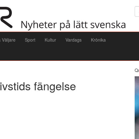
Sö
a Väljare
Sport
Kultur
Vardags
Krönika
Q
livstids fängelse