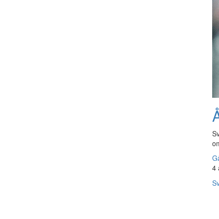
Å
Sv
om
Gå
4 
Sv