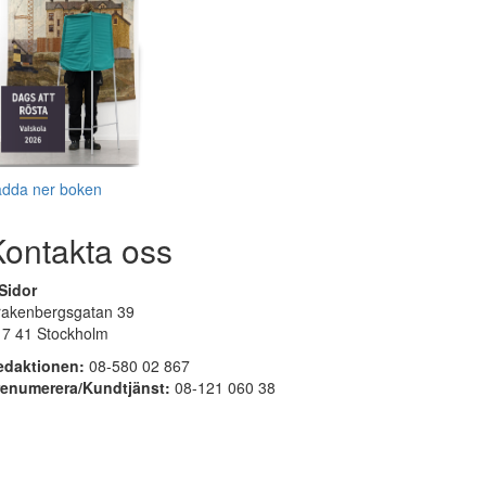
adda ner boken
Kontakta oss
Sidor
rakenbergsgatan 39
17 41 Stockholm
edaktionen:
08-580 02 867
renumerera/Kundtjänst:
08-121 060 38