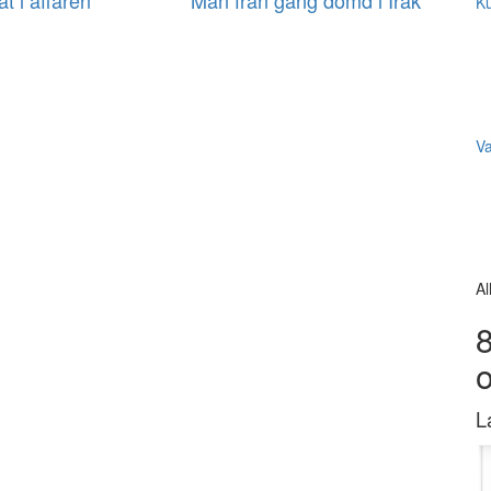
at i affären
Man från gäng dömd i Irak
Ku
V
Al
8
L