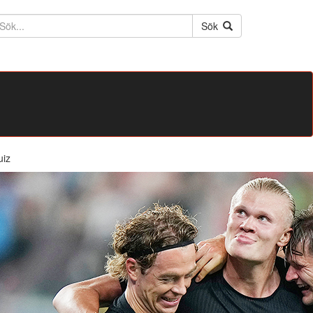
ktext
Sök
uiz