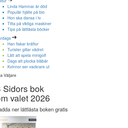
ltur
Linda Hammar är död
Populär hjälte på bio
Hon ska dansa i tv
Titta på viktiga maskiner
Tips på lättlästa böcker
ardags
Han fiskar kräftor
Turister gillar vädret
Lätt att spela minigolf
Dags att plocka blåbär
Kvinnor ser vackrare ut
la Väljare
 Sidors bok
om valet 2026
adda ner lättlästa boken gratis