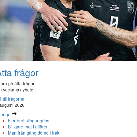
tta frågor
ara på åtta frågor
 veckans nyheter.
 till frågorna
augusti 2026
erige
Fler brottslingar grips
Billigare mat i affären
Man från gäng dömd i Irak