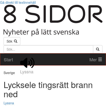
Gå direkt till textinnehåll
Sök
Söktext
Start
Mer
Lyssna
Sverige
Lycksele tingsrätt brann
ned
Lyssna