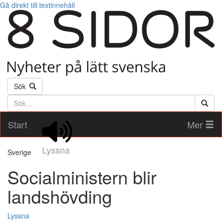
Gå direkt till textinnehåll
Sök
Söktext
Start
Mer
Lyssna
Sverige
Socialministern blir
landshövding
Lyssna