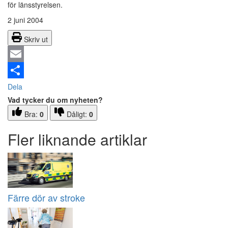
för länsstyrelsen.
2 juni 2004
Skriv ut
Email
Dela
Vad tycker du om nyheten?
Bra:
0
Dåligt:
0
Fler liknande artiklar
Färre dör av stroke